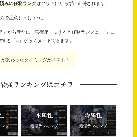
済みの任務ランク
はクリアにならずに維持されます。
ので注意しましょう。
座」から新たに「禁衛座」にすると任務ランクは「1」に
に戻すと「3」からスタートできます。
クが変わったタイミングがベスト！
最強ランキングはコチラ
性
水属性
森属性
キング
最強ランキング
最強ランキング