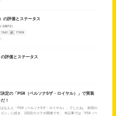
67
N）の評価とステータス
 2/8/12）
1342
総
17309
65
）の評価とステータス
決定の「P5R（ペルソナ5ザ・ロイヤル）」で実装
レだ！
はなんと「P5R（ペルソナ5ザ・ロイヤル）」でしたね。 前回の
ゴン」に続き、2回目のコラボ開催です。 本記事では「P5R（ペ