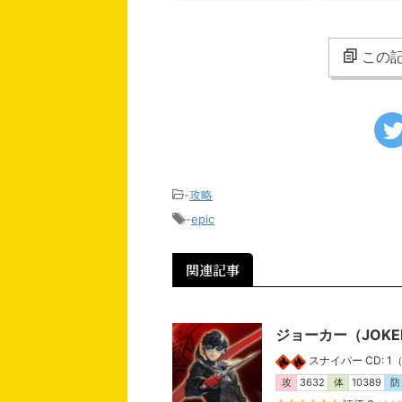
この記
-
攻略
-
epic
関連記事
ジョーカー（JOK
スナイパー CD: 1（連
攻
3632
体
10389
防