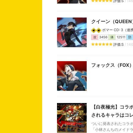
評価:S
/ 14
クイーン（QUEE
ボマー CD: 3（連携:
攻
3456
体
12511
防
評価:S
/ 14
フォックス（FOX
【白夜極光】コラボ
されるキャラはコ
ついに発表されたコラボ
「小林さんちのメイドラ