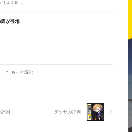
をよく知 ...
の庭が登場
もっと読む
の評判
テッサの評判