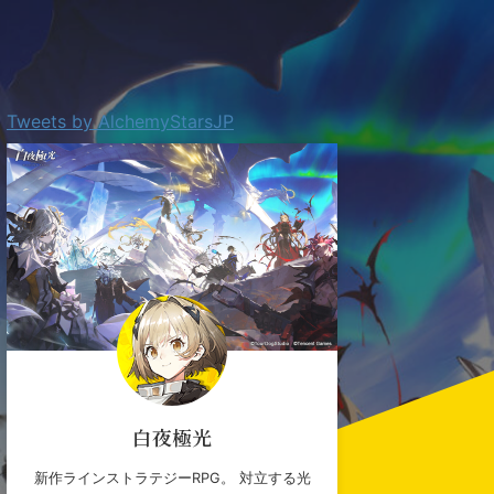
Tweets by AlchemyStarsJP
白夜極光
新作ラインストラテジーRPG。 対立する光