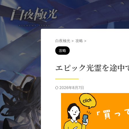
白夜極光
>
攻略
>
攻略
エピック光霊を途中
2026年8月7日