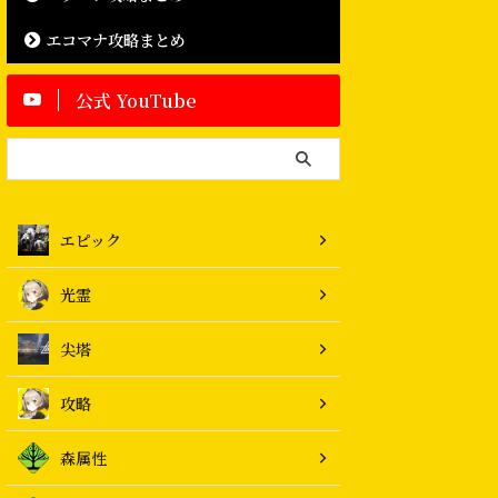
エコマナ攻略まとめ
公式 YouTube
エピック
光霊
尖塔
攻略
森属性