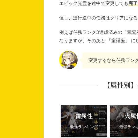
エピック光霊を途中で変更しても
完了
但し、進行途中の任務はクリアになる
例えば任務ランク3達成済みの「童謡
なりますが、そのあと 「童謡座」 
変更するなら任務ラン
【属性別】
雷属性
火属
最強ランキング
最強ラン