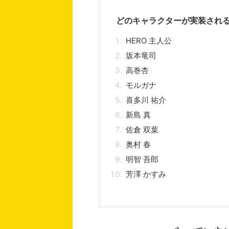
どのキャラクターが実装され
HERO 主人公
坂本竜司
高巻杏
モルガナ
喜多川 祐介
新島 真
佐倉 双葉
奥村 春
明智 吾郎
芳澤 かすみ