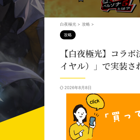
白夜極光
>
攻略
>
攻略
【白夜極光】コラボ決
イヤル）」で実装さ
2026年8月8日