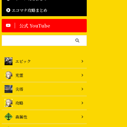
エコマナ攻略まとめ
公式 YouTube
エピック
光霊
尖塔
攻略
森属性