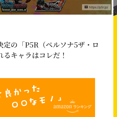
https://p5r.jp/
定の「P5R（ペルソナ5ザ・ロ
れるキャラはコレだ！