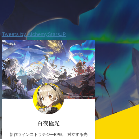
Tweets by AlchemyStarsJP
白夜極光
新作ラインストラテジーRPG。 対立する光