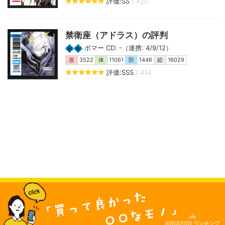
評価:SS
/ 420
禁衛座（アドラス）の評判
ボマー CD: -（連携: 4/9/12）
攻
3522
体
11061
防
1446
総
16029
評価:SSS
/ 414