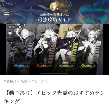
白夜極光 攻略まとめ
最強攻略ガイド
白夜極光
>
光霊
>
エピック
>
【動画あり】エピック光霊のおすすめラン
キング