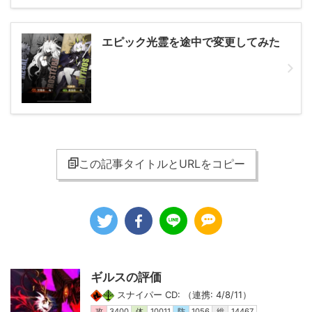
エピック光霊を途中で変更してみた
この記事タイトルとURLをコピー
ギルスの評価
スナイパー CD: （連携: 4/8/11）
攻
3400
体
10011
防
1056
総
14467