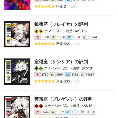
評価:S
/ 1285
鎮魂座（フレイヤ）の評判
ボマー CD: （連携: 4/9/12）
攻
3500
体
10170
防
1334
総
15004
評価:SSS
/ 424
童謡座（シンシア）の評判
スナイパー CD: （連携: 3/7/10）
攻
3780
体
9954
防
1153
総
14887
評価:SSS
/ 422
焚霜座（プレゲソン）の評判
スナイパー CD: （連携: 4/8/12）
攻
3544
体
9622
防
1163
総
14329