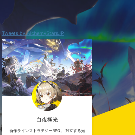
Tweets by AlchemyStarsJP
白夜極光
新作ラインストラテジーRPG。 対立する光