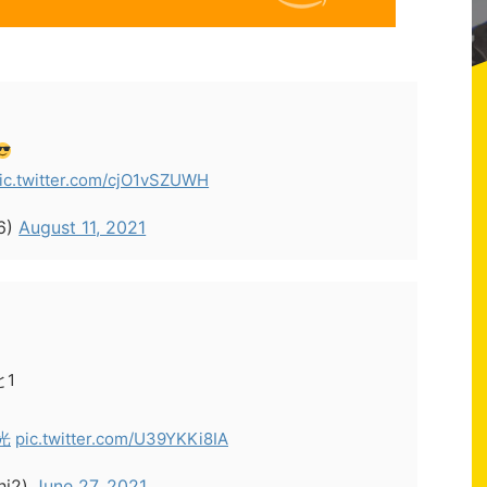
ic.twitter.com/cjO1vSZUWH
6)
August 11, 2021
と1
光
pic.twitter.com/U39YKKi8IA
i2)
June 27, 2021