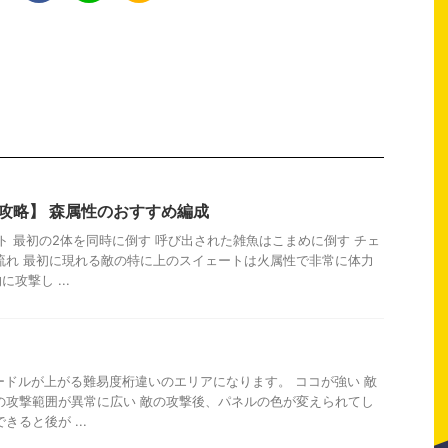
 攻略】 森属性のおすすめ編成
ント 最初の2体を同時に倒す 呼び出された雑魚はこまめに倒す チェ
流れ 最初に現れる敵の特に上のスイェートは火属性で非常に体力
攻撃し ...
ードルが上がる難易度桁違いのエリアになります。 ココが強い 敵
の攻撃範囲が異常に広い 敵の攻撃後、パネルの色が変えられてし
きると後が ...