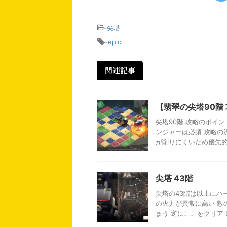
-
尖塔
-
epic
関連記事
【翡翠の尖塔90階
尖塔90階 攻略のポイ
ンジャーは必須 攻略の
が削りにくいため優先的に
尖塔 43階
尖塔の43階は以上にハ
の火力が異常に高い 敵
まう 逆にここをクリアで