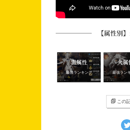
【属性別】
雷属性
火属
最強ランキング
最強ラン
この記