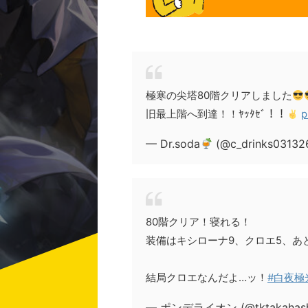
極寒の尖塔80階クリアしました
旧最上階へ到達！！ﾔｯﾀｾﾞ！！
p
— Dr.soda
(@c_drinks03132
80階クリア！寝れる！
装備はキシローナ9、クロエ5、あ
結局クロエなんだよ…ッ！
#白夜極
— ポンデライオン (@tktakahash