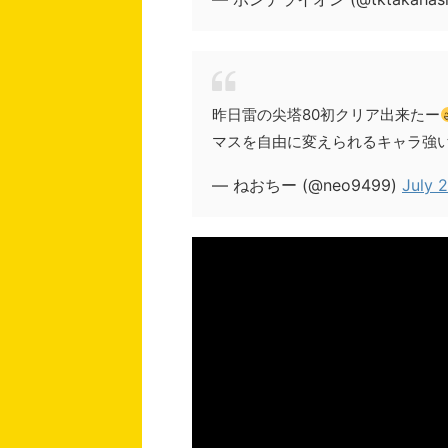
昨日雷の尖塔80初クリア出来たー
マスを自由に変えられるキャラ強
— ねおちー (@neo9499)
July 