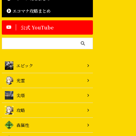
エコマナ攻略まとめ
公式 YouTube
エピック
光霊
尖塔
攻略
森属性