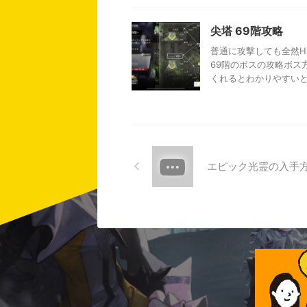
尖塔 69階攻略
普通に攻撃しても全然H
69階のボスの攻略ボス
くれるとわかりやすいと思
エピック光霊の入手