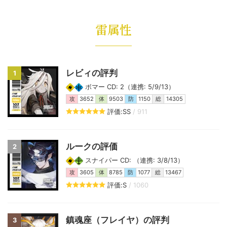
雷属性
レビィの評判
1
ボマー CD: 2（連携: 5/9/13）
攻
3652
体
9503
防
1150
総
14305
評価:SS
/ 911
ルークの評価
2
スナイパー CD: （連携: 3/8/13）
攻
3605
体
8785
防
1077
総
13467
評価:S
/ 1060
鎮魂座（フレイヤ）の評判
3