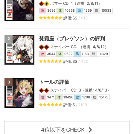
ボマー CD: 1（連携: 2/8/11）
攻
3696
体
10568
防
1269
総
15533
評価:SS
/ 913
焚霜座（プレゲソン）の評判
2
スナイパー CD: （連携: 4/8/12）
攻
3544
体
9622
防
1163
総
14329
評価:SS
/ 420
トールの評価
3
スナイパー CD: 3（連携: 4/8/13）
攻
3471
体
10496
防
1208
総
15175
評価:S
/ 1109
4位以下をCHECK