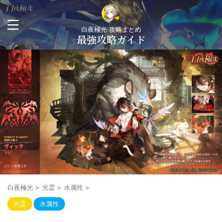
白夜極光 攻略まとめ
最強攻略ガイド
白夜極光
>
光霊
>
水属性
>
光霊
水属性