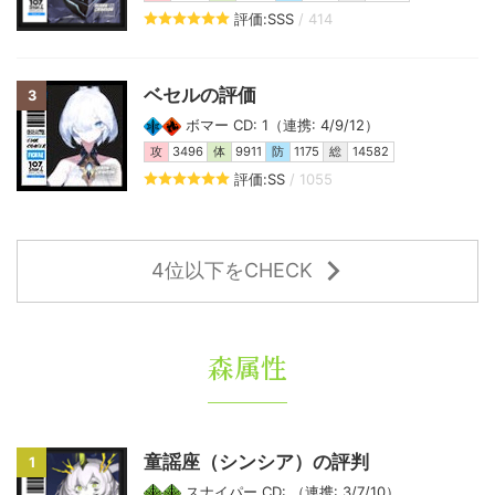
評価:SSS
/ 414
ベセルの評価
3
ボマー CD: 1（連携: 4/9/12）
攻
3496
体
9911
防
1175
総
14582
評価:SS
/ 1055
4位以下をCHECK
森属性
童謡座（シンシア）の評判
1
スナイパー CD: （連携: 3/7/10）