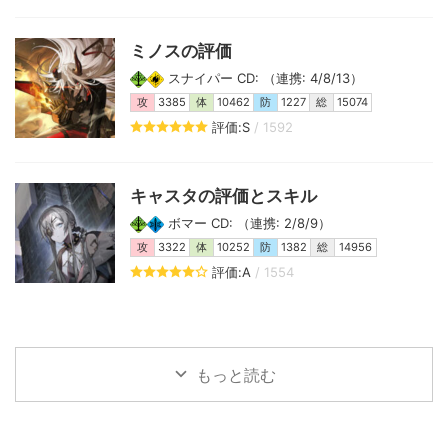
ミノスの評価
スナイパー CD: （連携: 4/8/13）
攻
3385
体
10462
防
1227
総
15074
評価:S
/ 1592
キャスタの評価とスキル
ボマー CD: （連携: 2/8/9）
攻
3322
体
10252
防
1382
総
14956
評価:A
/ 1554
もっと読む