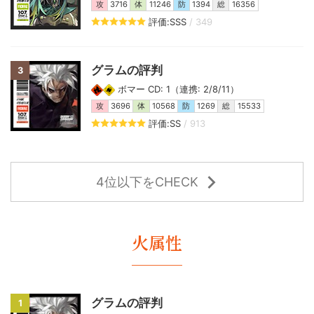
攻
3716
体
11246
防
1394
総
16356
評価:SSS
/ 349
グラムの評判
3
ボマー CD: 1（連携: 2/8/11）
攻
3696
体
10568
防
1269
総
15533
評価:SS
/ 913
4位以下をCHECK
火属性
グラムの評判
1