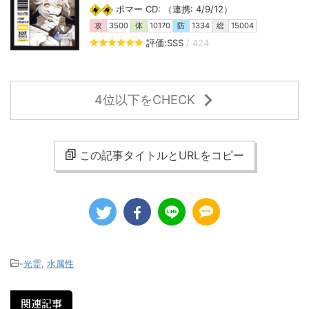
ボマー CD: （連携: 4/9/12）
攻
3500
体
10170
防
1334
総
15004
評価:SSS
/ 424
4位以下をCHECK
この記事タイトルとURLをコピー
-
光霊
,
水属性
関連記事