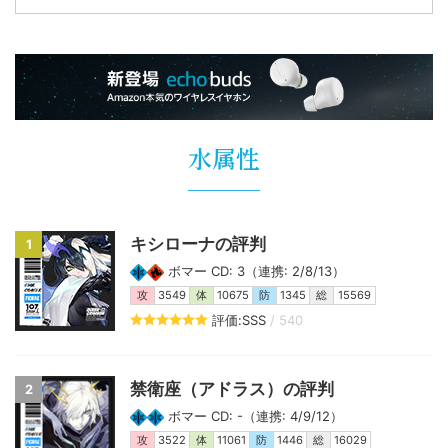
水属性
キシローナの評判
1
ボマー CD: 3（連携: 2/8/13）
攻
3549
体
10675
防
1345
総
15569
評価:SSS
/ 540
禁衛座（アドラス）の評判
2
ボマー CD: -（連携: 4/9/12）
攻
3522
体
11061
防
1446
総
16029