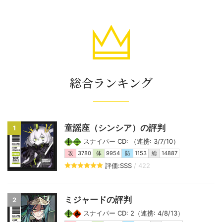
総合ランキング
童謡座（シンシア）の評判
1
スナイパー CD: （連携: 3/7/10）
攻
3780
体
9954
防
1153
総
14887
評価:SSS
/ 422
ミジャードの評判
2
スナイパー CD: 2（連携: 4/8/13）