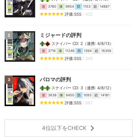
攻
3780
体
9954
防
1153
総
14887
評価:SSS
/ 422
ミジャードの評判
2
スナイパー CD: 2（連携: 4/8/13）
攻
3716
体
11246
防
1394
総
16356
評価:SSS
/ 349
パロマの評判
3
スナイパー CD: 3（連携: 4/8/12）
攻
3638
体
9450
防
1093
総
14181
評価:SSS
/ 997
4位以下をCHECK