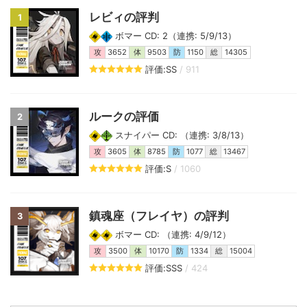
レビィの評判
1
ボマー CD: 2（連携: 5/9/13）
攻
3652
体
9503
防
1150
総
14305
評価:SS
/ 911
ルークの評価
2
スナイパー CD: （連携: 3/8/13）
攻
3605
体
8785
防
1077
総
13467
評価:S
/ 1060
鎮魂座（フレイヤ）の評判
3
ボマー CD: （連携: 4/9/12）
攻
3500
体
10170
防
1334
総
15004
評価:SSS
/ 424