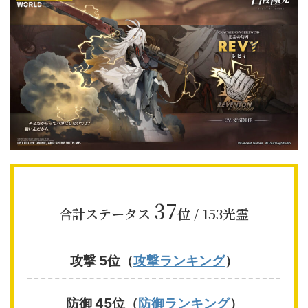
37
合計ステータス
位 / 153光霊
攻撃 5位（
攻撃ランキング
）
防御 45位（
防御ランキング
）