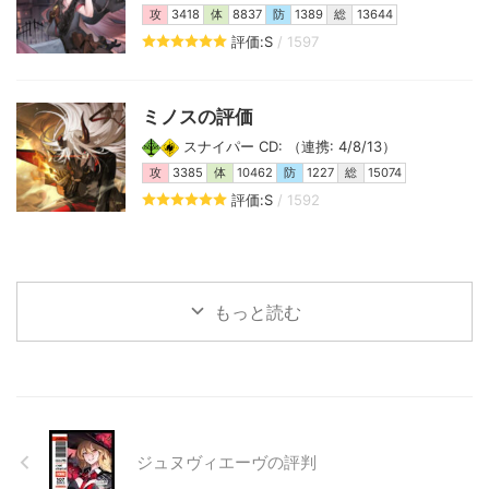
攻
3418
体
8837
防
1389
総
13644
評価:S
/ 1597
ミノスの評価
スナイパー CD: （連携: 4/8/13）
攻
3385
体
10462
防
1227
総
15074
評価:S
/ 1592
もっと読む
ジュヌヴィエーヴの評判