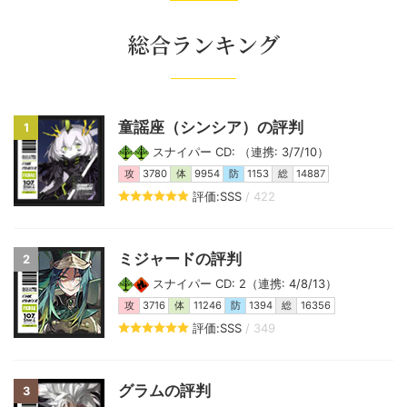
総合ランキング
童謡座（シンシア）の評判
1
スナイパー CD: （連携: 3/7/10）
攻
3780
体
9954
防
1153
総
14887
評価:SSS
/ 422
ミジャードの評判
2
スナイパー CD: 2（連携: 4/8/13）
攻
3716
体
11246
防
1394
総
16356
評価:SSS
/ 349
グラムの評判
3