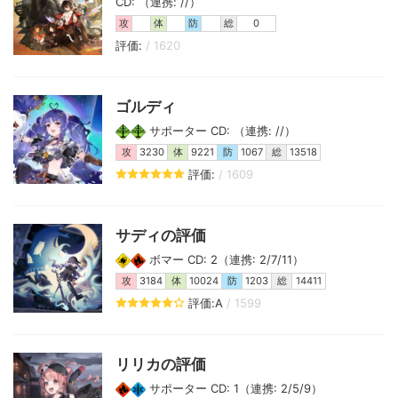
CD: （連携: //）
攻
体
防
総
0
評価:
/ 1620
ゴルディ
サポーター CD: （連携: //）
攻
3230
体
9221
防
1067
総
13518
評価:
/ 1609
サディの評価
ボマー CD: 2（連携: 2/7/11）
攻
3184
体
10024
防
1203
総
14411
評価:A
/ 1599
リリカの評価
サポーター CD: 1（連携: 2/5/9）