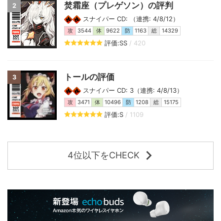
焚霜座（プレゲソン）の評判
2
スナイパー CD: （連携: 4/8/12）
攻
3544
体
9622
防
1163
総
14329
評価:SS
/ 420
トールの評価
3
スナイパー CD: 3（連携: 4/8/13）
攻
3471
体
10496
防
1208
総
15175
評価:S
/ 1109
4位以下をCHECK