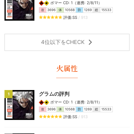
ボマー CD: 1（連携: 2/8/11）
攻
3696
体
10568
防
1269
総
15533
評価:SS
/ 913
4位以下をCHECK
火属性
グラムの評判
1
ボマー CD: 1（連携: 2/8/11）
攻
3696
体
10568
防
1269
総
15533
評価:SS
/ 913