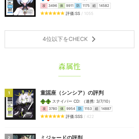
攻
3496
体
9911
防
1175
総
14582
評価:SS
/ 1055
4位以下をCHECK
森属性
童謡座（シンシア）の評判
1
スナイパー CD: （連携: 3/7/10）
攻
3780
体
9954
防
1153
総
14887
評価:SSS
/ 422
ミジャードの評判
2