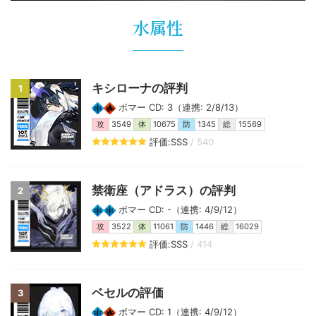
水属性
キシローナの評判
1
ボマー CD: 3（連携: 2/8/13）
攻
3549
体
10675
防
1345
総
15569
評価:SSS
/ 540
禁衛座（アドラス）の評判
2
ボマー CD: -（連携: 4/9/12）
攻
3522
体
11061
防
1446
総
16029
評価:SSS
/ 414
ベセルの評価
3
ボマー CD: 1（連携: 4/9/12）