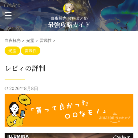
白夜極光 攻略まとめ
最強攻略ガイド
白夜極光
>
光霊
>
雷属性
>
光霊
雷属性
レビィの評判
2026年8月8日