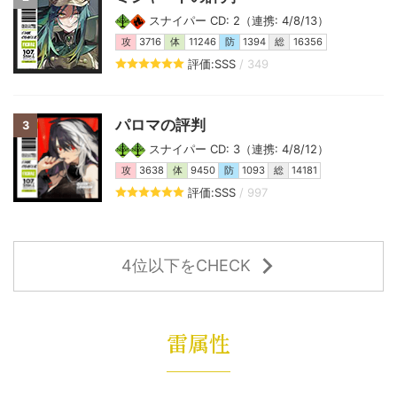
スナイパー CD: 2（連携: 4/8/13）
攻
3716
体
11246
防
1394
総
16356
評価:SSS
/ 349
パロマの評判
3
スナイパー CD: 3（連携: 4/8/12）
攻
3638
体
9450
防
1093
総
14181
評価:SSS
/ 997
4位以下をCHECK
雷属性