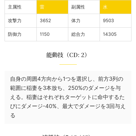
主属性
雷
副属性
水
攻撃力
3652
体力
9503
防御力
1150
総合力
14305
能動技（CD: 2）
自身の周囲4方向から1つを選択し、前方3列の
範囲に稲妻を3本放ち、250%のダメージを与
える。稲妻はそれぞれターゲットに命中するた
びにダメージ-40%、最大でダメージを3回与え
る