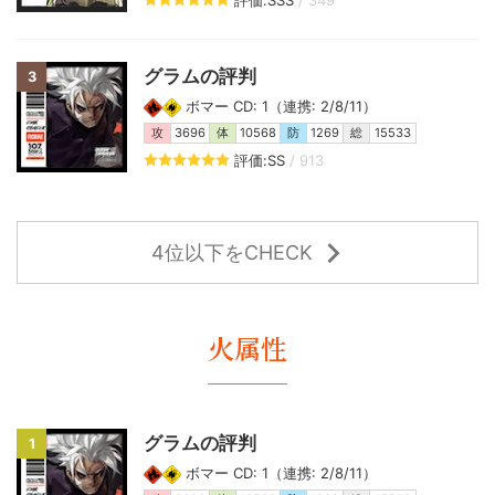
グラムの評判
3
ボマー CD: 1（連携: 2/8/11）
攻
3696
体
10568
防
1269
総
15533
評価:SS
/ 913
4位以下をCHECK
火属性
グラムの評判
1
ボマー CD: 1（連携: 2/8/11）