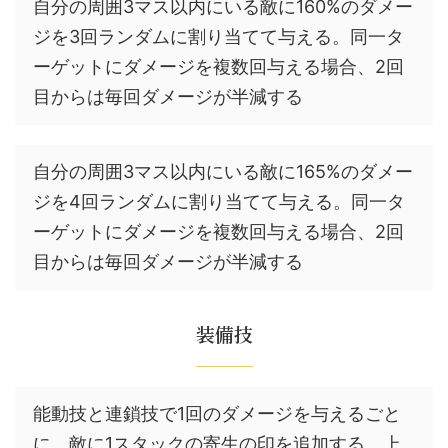
自分の周囲3マス以内にいる敵に160%のダメー
ジを3回ランダムに割り当てて与える。同一タ
ーゲットにダメージを複数回与える場合、2回
目からは毎回ダメージが半減する
自分の周囲3マス以内にいる敵に165%のダメー
ジを4回ランダムに割り当てて与える。同一タ
ーゲットにダメージを複数回与える場合、2回
目からは毎回ダメージが半減する
装備技
能動技と連鎖技で1回のダメージを与えるごと
に、敵に1スタックの寄生の印を追加する。上