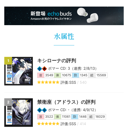
水属性
キシローナの評判
1
ボマー CD: 3（連携: 2/8/13）
攻
3549
体
10675
防
1345
総
15569
評価:SSS
/ 540
禁衛座（アドラス）の評判
2
ボマー CD: -（連携: 4/9/12）
攻
3522
体
11061
防
1446
総
16029
評価:SSS
/ 414