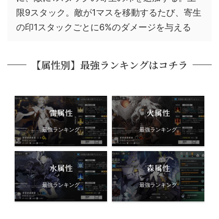
限9スタック。敵が1マスを移動するたび、寄生
の印1スタックごとに6%のダメージを与える
【属性別】最強ランキングはコチラ
雷属性
火属性
最強ランキング
最強ランキング
水属性
森属性
最強ランキング
最強ランキング