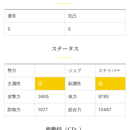
通常
完凸
S
S
ステータス
勢力
ジョブ
スナイパー
主属性
雷
副属性
森
攻撃力
3605
体力
8785
防御力
1077
総合力
13467
能動技（CD: ）