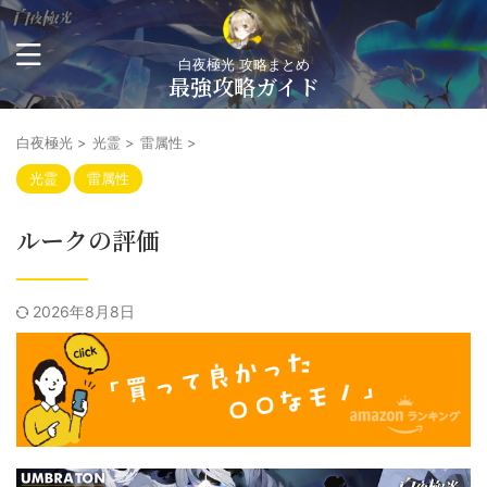
白夜極光 攻略まとめ
最強攻略ガイド
白夜極光
>
光霊
>
雷属性
>
光霊
雷属性
ルークの評価
2026年8月8日