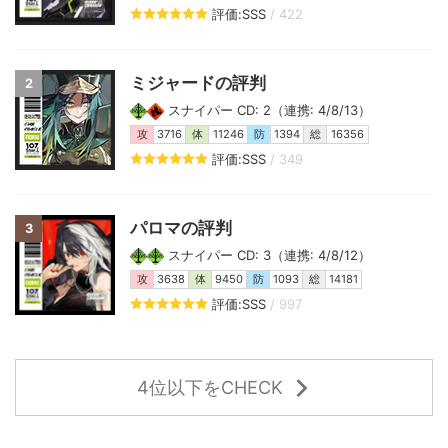
評価:SSS
/ 422
ミジャードの評判
2
スナイパー CD: 2（連携: 4/8/13）
攻
3716
体
11246
防
1394
総
16356
評価:SSS
/ 349
パロマの評判
3
スナイパー CD: 3（連携: 4/8/12）
攻
3638
体
9450
防
1093
総
14181
評価:SSS
/ 997
4位以下をCHECK