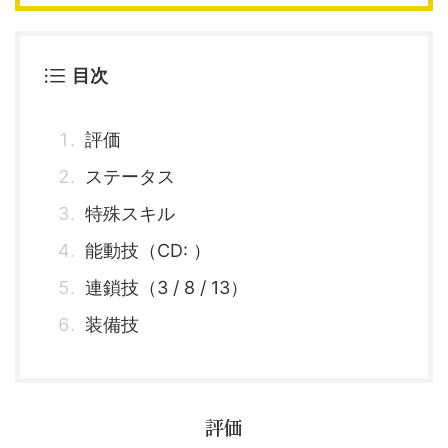
目次
評価
ステータス
特殊スキル
能動技（CD: ）
連鎖技（3 / 8 / 13）
装備技
評価