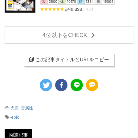
攻
3500
体
10170
防
1334
総
15004
評価:SSS
/ 424
4位以下をCHECK
この記事タイトルとURLをコピー
-
光霊
,
雷属性
-
epic
関連記事