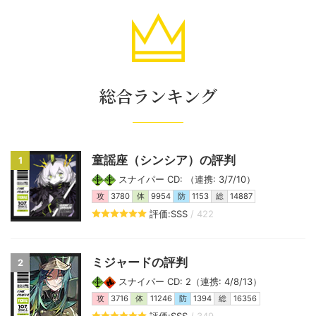
総合ランキング
童謡座（シンシア）の評判
1
スナイパー CD: （連携: 3/7/10）
攻
3780
体
9954
防
1153
総
14887
評価:SSS
/ 422
ミジャードの評判
2
スナイパー CD: 2（連携: 4/8/13）
攻
3716
体
11246
防
1394
総
16356
評価:SSS
/ 349