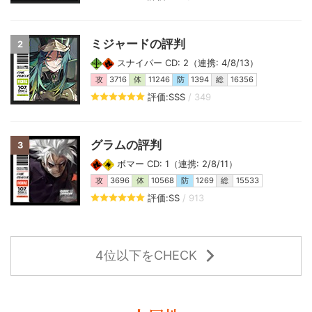
ミジャードの評判
2
スナイパー CD: 2（連携: 4/8/13）
攻
3716
体
11246
防
1394
総
16356
評価:SSS
/ 349
グラムの評判
3
ボマー CD: 1（連携: 2/8/11）
攻
3696
体
10568
防
1269
総
15533
評価:SS
/ 913
4位以下をCHECK