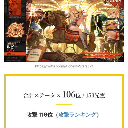
https://twitter.com/AlchemyStarsJP/
106
合計ステータス
位 / 153光霊
攻撃 116位（
攻撃ランキング
）