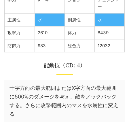
ー
主属性
水
副属性
水
攻撃力
2610
体力
8439
防御力
983
総合力
12032
能動技（CD: 4）
十字方向の最大範囲またはX字方向の最大範囲
に500%のダメージを与え、敵をノックバック
する。さらに攻撃範囲内のマスを水属性に変え
る