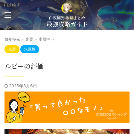
白夜極光 攻略まとめ
最強攻略ガイド
白夜極光
>
光霊
>
水属性
>
光霊
水属性
ルビーの評価
2026年8月6日