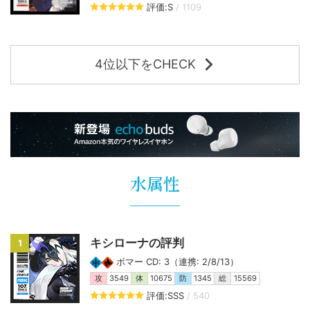
評価:S
/ 1109
4位以下をCHECK
水属性
キシローナの評判
1
ボマー CD: 3（連携: 2/8/13）
攻
3549
体
10675
防
1345
総
15569
評価:SSS
/ 540