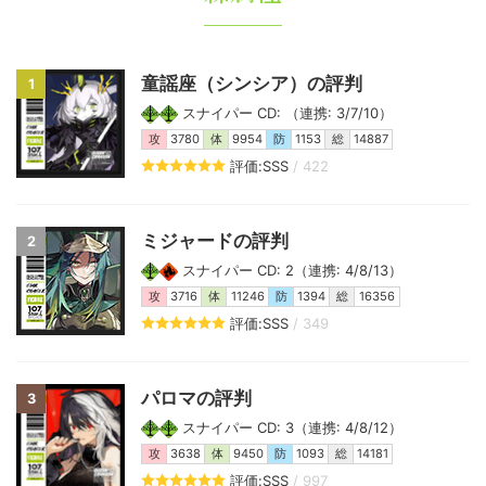
童謡座（シンシア）の評判
1
スナイパー CD: （連携: 3/7/10）
攻
3780
体
9954
防
1153
総
14887
評価:SSS
/ 422
ミジャードの評判
2
スナイパー CD: 2（連携: 4/8/13）
攻
3716
体
11246
防
1394
総
16356
評価:SSS
/ 349
パロマの評判
3
スナイパー CD: 3（連携: 4/8/12）
攻
3638
体
9450
防
1093
総
14181
評価:SSS
/ 997