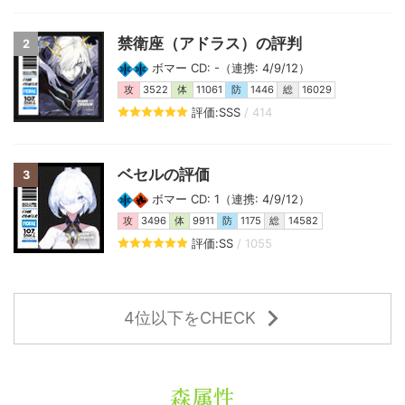
禁衛座（アドラス）の評判
2
ボマー CD: -（連携: 4/9/12）
攻
3522
体
11061
防
1446
総
16029
評価:SSS
/ 414
ベセルの評価
3
ボマー CD: 1（連携: 4/9/12）
攻
3496
体
9911
防
1175
総
14582
評価:SS
/ 1055
4位以下をCHECK
森属性