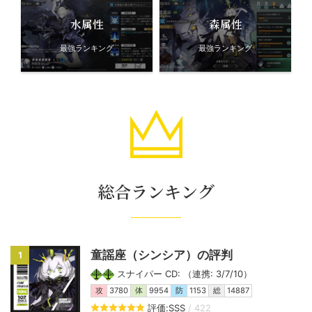
水属性
森属性
最強ランキング
最強ランキング
総合ランキング
童謡座（シンシア）の評判
1
スナイパー CD: （連携: 3/7/10）
攻
3780
体
9954
防
1153
総
14887
評価:SSS
/ 422