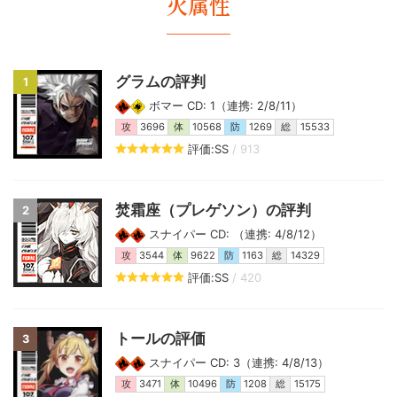
火属性
グラムの評判
1
ボマー CD: 1（連携: 2/8/11）
攻
3696
体
10568
防
1269
総
15533
評価:SS
/ 913
焚霜座（プレゲソン）の評判
2
スナイパー CD: （連携: 4/8/12）
攻
3544
体
9622
防
1163
総
14329
評価:SS
/ 420
トールの評価
3
スナイパー CD: 3（連携: 4/8/13）
攻
3471
体
10496
防
1208
総
15175