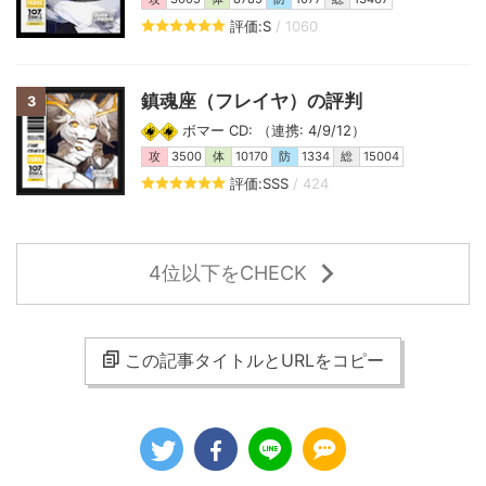
評価:S
/ 1060
鎮魂座（フレイヤ）の評判
3
ボマー CD: （連携: 4/9/12）
攻
3500
体
10170
防
1334
総
15004
評価:SSS
/ 424
4位以下をCHECK
この記事タイトルとURLをコピー