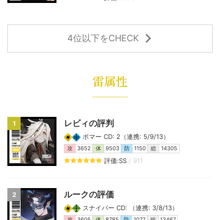
4位以下をCHECK
雷属性
レビィの評判
1
ボマー CD: 2（連携: 5/9/13）
攻
3652
体
9503
防
1150
総
14305
評価:SS
/ 911
ルークの評価
2
スナイパー CD: （連携: 3/8/13）
攻
3605
体
8785
防
1077
総
13467