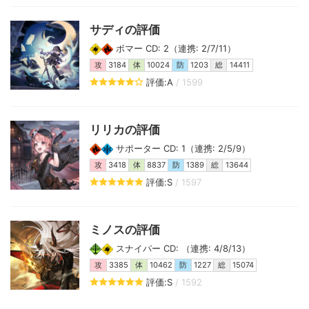
サディの評価
ボマー CD: 2（連携: 2/7/11）
攻
3184
体
10024
防
1203
総
14411
評価:A
/ 1599
リリカの評価
サポーター CD: 1（連携: 2/5/9）
攻
3418
体
8837
防
1389
総
13644
評価:S
/ 1597
ミノスの評価
スナイパー CD: （連携: 4/8/13）
攻
3385
体
10462
防
1227
総
15074
評価:S
/ 1592