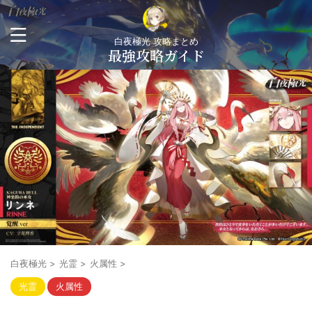
白夜極光 攻略まとめ
最強攻略ガイド
白夜極光
>
光霊
>
火属性
>
光霊
火属性