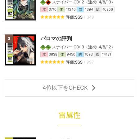
スナイパー CD: 2（連携: 4/8/13）
攻
3716
体
11246
防
1394
総
16356
評価:SSS
/ 349
パロマの評判
3
スナイパー CD: 3（連携: 4/8/12）
攻
3638
体
9450
防
1093
総
14181
評価:SSS
/ 997
4位以下をCHECK
雷属性