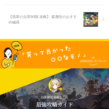
【翡翠の尖塔90階 攻略】 森属性のおすす
め編成
白夜極光 攻略まとめ
最強攻略ガイド