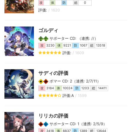
攻
体
防
総
0
評価:
/ 1620
ゴルディ
サポーター CD: （連携: //）
攻
3230
体
9221
防
1067
総
13518
評価:
/ 1609
サディの評価
ボマー CD: 2（連携: 2/7/11）
攻
3184
体
10024
防
1203
総
14411
評価:A
/ 1599
リリカの評価
サポーター CD: 1（連携: 2/5/9）
攻
3418
体
8837
防
1389
総
13644