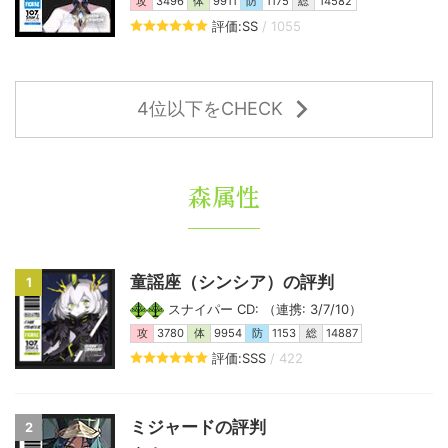
攻
3496
体
9911
防
1175
総
14582
評価:SS
/ 1055
4位以下をCHECK
森属性
童謡座（シンシア）の評判
1
スナイパー CD: （連携: 3/7/10）
攻
3780
体
9954
防
1153
総
14887
評価:SSS
/ 422
ミジャードの評判
2