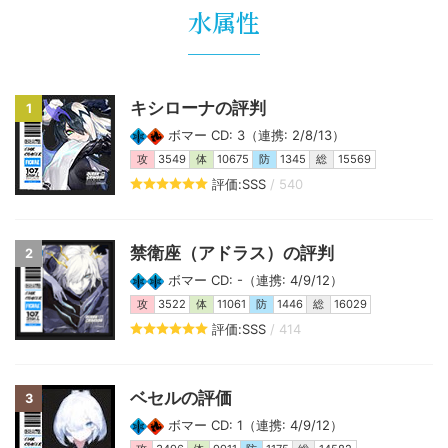
水属性
キシローナの評判
1
ボマー CD: 3（連携: 2/8/13）
攻
3549
体
10675
防
1345
総
15569
評価:SSS
/ 540
禁衛座（アドラス）の評判
2
ボマー CD: -（連携: 4/9/12）
攻
3522
体
11061
防
1446
総
16029
評価:SSS
/ 414
ベセルの評価
3
ボマー CD: 1（連携: 4/9/12）