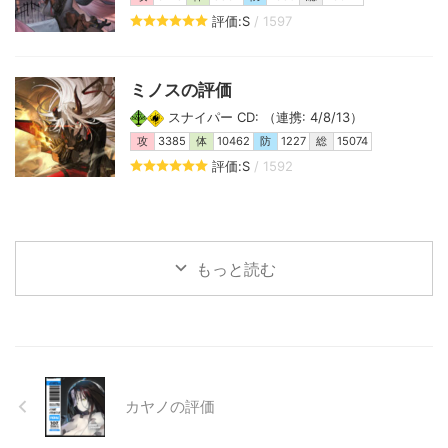
評価:S
/ 1597
ミノスの評価
スナイパー CD: （連携: 4/8/13）
攻
3385
体
10462
防
1227
総
15074
評価:S
/ 1592
もっと読む
カヤノの評価