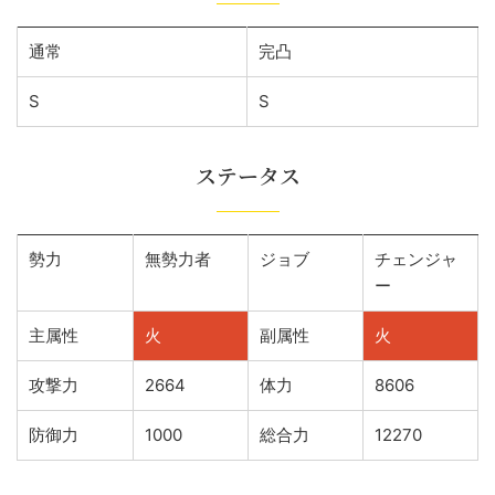
通常
完凸
S
S
ステータス
勢力
無勢力者
ジョブ
チェンジャ
ー
主属性
火
副属性
火
攻撃力
2664
体力
8606
防御力
1000
総合力
12270