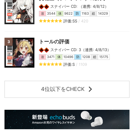
スナイパー CD: （連携: 4/8/12）
攻
3544
体
9622
防
1163
総
14329
評価:SS
/ 420
トールの評価
3
スナイパー CD: 3（連携: 4/8/13）
攻
3471
体
10496
防
1208
総
15175
評価:S
/ 1109
4位以下をCHECK