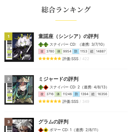
総合ランキング
童謡座（シンシア）の評判
1
スナイパー CD: （連携: 3/7/10）
攻
3780
体
9954
防
1153
総
14887
評価:SSS
/ 422
ミジャードの評判
2
スナイパー CD: 2（連携: 4/8/13）
攻
3716
体
11246
防
1394
総
16356
評価:SSS
/ 349
グラムの評判
3
ボマー CD: 1（連携: 2/8/11）