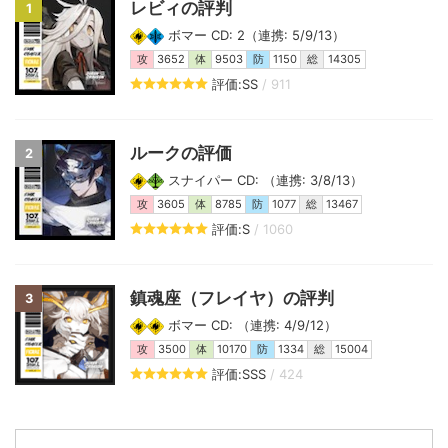
レビィの評判
1
ボマー CD: 2（連携: 5/9/13）
攻
3652
体
9503
防
1150
総
14305
評価:SS
/ 911
ルークの評価
2
スナイパー CD: （連携: 3/8/13）
攻
3605
体
8785
防
1077
総
13467
評価:S
/ 1060
鎮魂座（フレイヤ）の評判
3
ボマー CD: （連携: 4/9/12）
攻
3500
体
10170
防
1334
総
15004
評価:SSS
/ 424