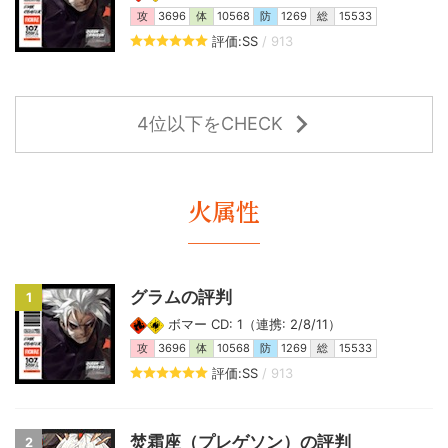
攻
3696
体
10568
防
1269
総
15533
評価:SS
/ 913
4位以下をCHECK
火属性
グラムの評判
1
ボマー CD: 1（連携: 2/8/11）
攻
3696
体
10568
防
1269
総
15533
評価:SS
/ 913
焚霜座（プレゲソン）の評判
2