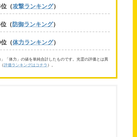
6位（
攻撃ランキング
）
5位（
防御ランキング
）
0位（
体力ランキング
）
力」「体力」の値を単純合計したものです。光霊の評価とは異
（
評価ランキングはコチラ
）。