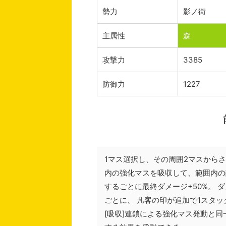
勢力
影ノ街
主属性
森
攻撃力
3385
防御力
1227
1マス選択し、その周囲2マスから
内の強化マスを吸収して、範囲内の敵
するごとに最終ダメージ+50%。 
ごとに、 凡客の印が追加で1スタッ
[吸収]連鎖による強化マス発動と