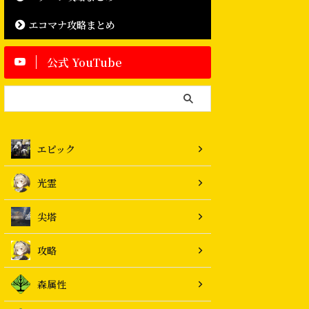
エコマナ攻略まとめ
公式 YouTube
エピック
光霊
尖塔
攻略
森属性