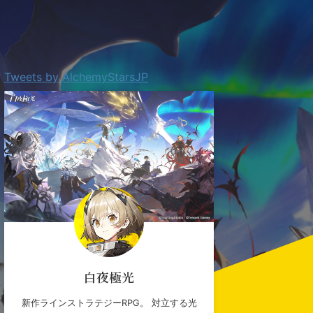
Tweets by AlchemyStarsJP
白夜極光
新作ラインストラテジーRPG。 対立する光