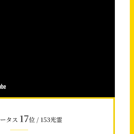
17
テータス
位 / 153光霊