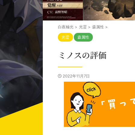
白夜極光
>
光霊
>
森属性
>
光霊
森属性
ミノスの評価
2022年11月7日