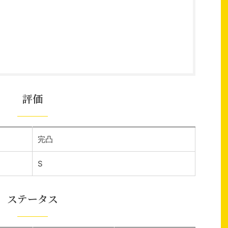
評価
完凸
S
ステータス