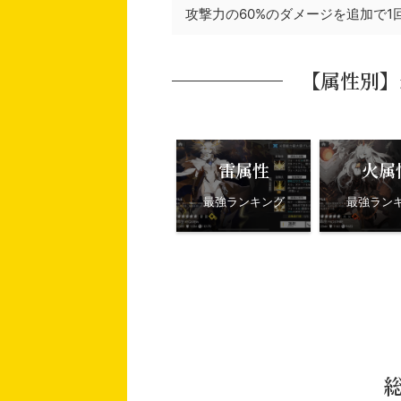
攻撃力の60%のダメージを追加で1
【属性別】
雷属性
火属
最強ランキング
最強ラン