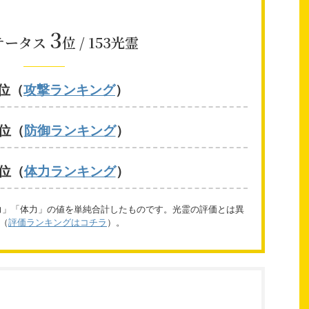
3
テータス
位 / 153光霊
2位（
攻撃ランキング
）
4位（
防御ランキング
）
9位（
体力ランキング
）
力」「体力」の値を単純合計したものです。光霊の評価とは異
（
評価ランキングはコチラ
）。