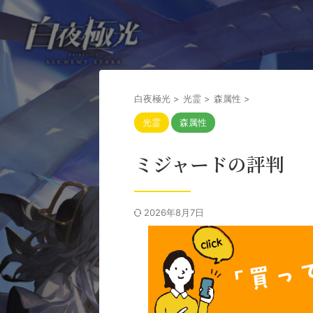
白夜極光
>
光霊
>
森属性
>
光霊
森属性
ミジャードの評判
2026年8月7日