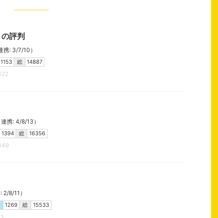
）の評判
: 3/7/10）
1153
総
14887
422
携: 4/8/13）
1394
総
16356
349
2/8/11）
1269
総
15533
13