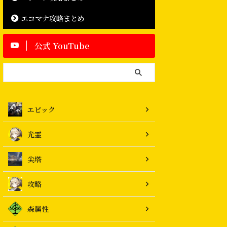
エコマナ攻略まとめ
公式 YouTube
エピック
光霊
尖塔
攻略
森属性