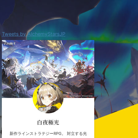
Tweets by AlchemyStarsJP
白夜極光
新作ラインストラテジーRPG。 対立する光