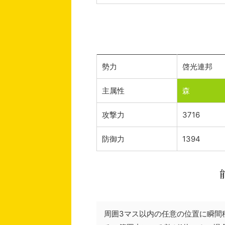
勢力
啓光連邦
主属性
森
攻撃力
3716
防御力
1394
周囲3マス以内の任意の位置に瞬間