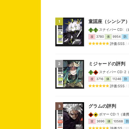
童謡座（シンシア
1
スナイパー CD: （連携
攻
3780
体
9954
防
評価:SSS
/ 
ミジャードの評判
2
スナイパー CD: 2（連
攻
3716
体
11246
防
評価:SSS
/ 
グラムの評判
3
ボマー CD: 1（連携: 
攻
3696
体
10568
防
評価:SS
/ 9