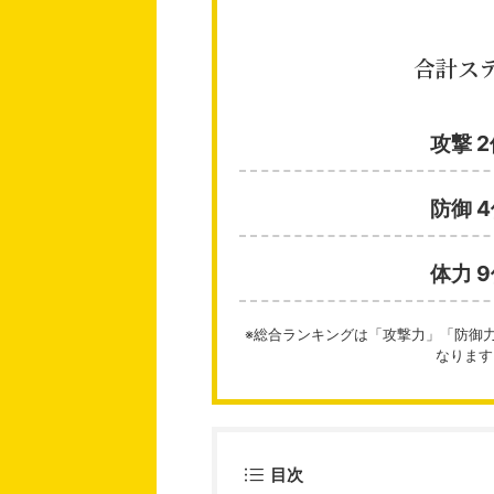
合計ス
攻撃 
防御 
体力 
※総合ランキングは「攻撃力」「防御
なります
目次