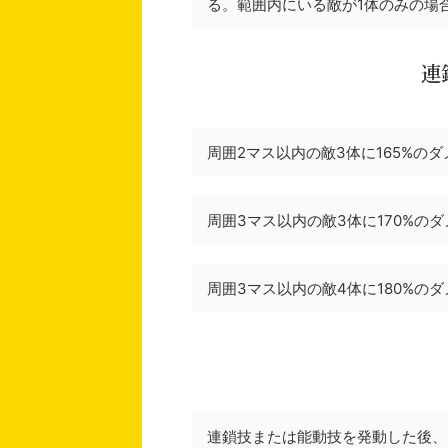
る。範囲内にいる敵が1体のみの場
連鎖
周囲2マス以内の敵3体に165%の
周囲3マス以内の敵3体に170%の
周囲3マス以内の敵4体に180%の
連鎖技または能動技を発動した後、