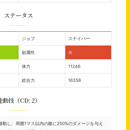
ステータス
ジョブ
スナイパー
副属性
火
体力
11246
総合力
16356
能動技（CD: 2）
移動し、周囲1マス以内の敵に250%のダメージを与え