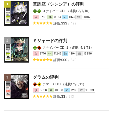
童謡座（シンシア）の評判
1
スナイパー CD: （連携: 3/7/10）
攻
3780
体
9954
防
1153
総
14887
評価:SSS
/ 422
ミジャードの評判
2
スナイパー CD: 2（連携: 4/8/13）
攻
3716
体
11246
防
1394
総
16356
評価:SSS
/ 349
グラムの評判
3
ボマー CD: 1（連携: 2/8/11）
攻
3696
体
10568
防
1269
総
15533
評価:SS
/ 913