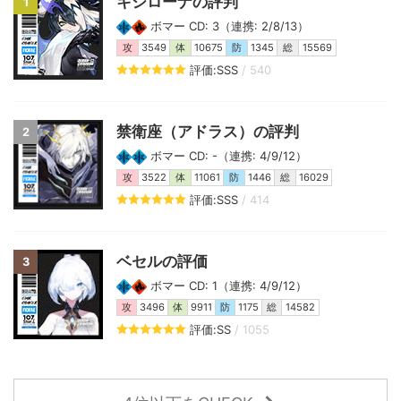
キシローナの評判
1
ボマー CD: 3（連携: 2/8/13）
攻
3549
体
10675
防
1345
総
15569
評価:SSS
/ 540
禁衛座（アドラス）の評判
2
ボマー CD: -（連携: 4/9/12）
攻
3522
体
11061
防
1446
総
16029
評価:SSS
/ 414
ベセルの評価
3
ボマー CD: 1（連携: 4/9/12）
攻
3496
体
9911
防
1175
総
14582
評価:SS
/ 1055