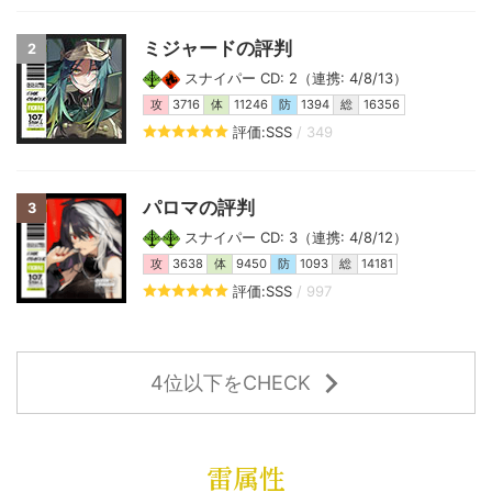
ミジャードの評判
2
スナイパー CD: 2（連携: 4/8/13）
攻
3716
体
11246
防
1394
総
16356
評価:SSS
/ 349
パロマの評判
3
スナイパー CD: 3（連携: 4/8/12）
攻
3638
体
9450
防
1093
総
14181
評価:SSS
/ 997
4位以下をCHECK
雷属性