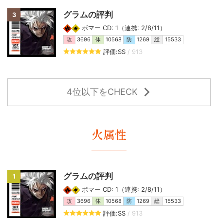
グラムの評判
3
ボマー CD: 1（連携: 2/8/11）
攻
3696
体
10568
防
1269
総
15533
評価:SS
/ 913
4位以下をCHECK
火属性
グラムの評判
1
ボマー CD: 1（連携: 2/8/11）
攻
3696
体
10568
防
1269
総
15533
評価:SS
/ 913