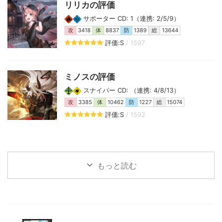
リリカの評価
サポーター CD: 1（連携: 2/5/9）
攻
3418
体
8837
防
1389
総
13644
評価:S
/ 1597
ミノスの評価
スナイパー CD: （連携: 4/8/13）
攻
3385
体
10462
防
1227
総
15074
評価:S
/ 1592
もっと読む