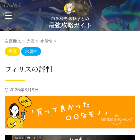
白夜極光 攻略まとめ
最強攻略ガイド
白夜極光
>
光霊
>
水属性
>
光霊
水属性
フィリスの評判
2026年8月8日