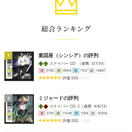
総合ランキング
童謡座（シンシア）の評判
1
スナイパー CD: （連携: 3/7/10）
攻
3780
体
9954
防
1153
総
14887
評価:SSS
/ 422
ミジャードの評判
2
スナイパー CD: 2（連携: 4/8/13）
攻
3716
体
11246
防
1394
総
16356
評価:SSS
/ 349