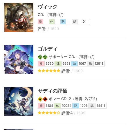
ヴィック
CD: （連携: //）
攻
体
防
総
0
評価:
/ 1620
ゴルディ
サポーター CD: （連携: //）
攻
3230
体
9221
防
1067
総
13518
評価:
/ 1609
サディの評価
ボマー CD: 2（連携: 2/7/11）
攻
3184
体
10024
防
1203
総
14411
評価:A
/ 1599