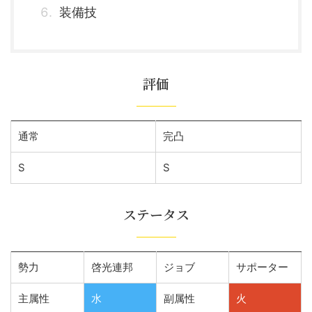
装備技
評価
通常
完凸
S
S
ステータス
勢力
啓光連邦
ジョブ
サポーター
主属性
水
副属性
火