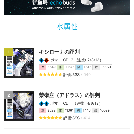
水属性
キシローナの評判
1
ボマー CD: 3（連携: 2/8/13）
攻
3549
体
10675
防
1345
総
15569
評価:SSS
/ 540
禁衛座（アドラス）の評判
2
ボマー CD: -（連携: 4/9/12）
攻
3522
体
11061
防
1446
総
16029
評価:SSS
/ 414