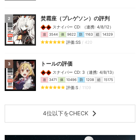
焚霜座（プレゲソン）の評判
2
スナイパー CD: （連携: 4/8/12）
攻
3544
体
9622
防
1163
総
14329
評価:SS
/ 420
トールの評価
3
スナイパー CD: 3（連携: 4/8/13）
攻
3471
体
10496
防
1208
総
15175
評価:S
/ 1109
4位以下をCHECK