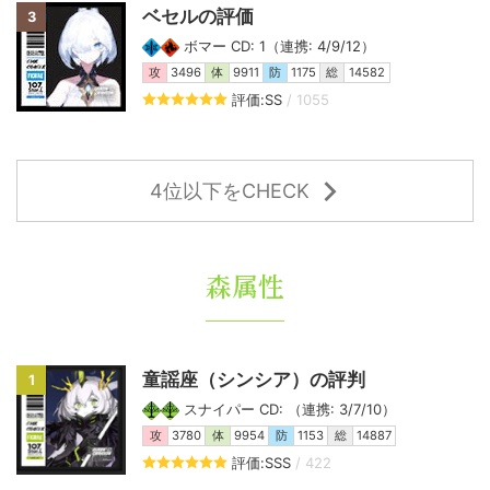
ベセルの評価
3
ボマー CD: 1（連携: 4/9/12）
攻
3496
体
9911
防
1175
総
14582
評価:SS
/ 1055
4位以下をCHECK
森属性
童謡座（シンシア）の評判
1
スナイパー CD: （連携: 3/7/10）
攻
3780
体
9954
防
1153
総
14887
評価:SSS
/ 422