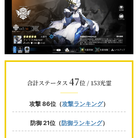
47
合計ステータス
位 / 153光霊
攻撃 86位（
攻撃ランキング
）
防御 21位（
防御ランキング
）