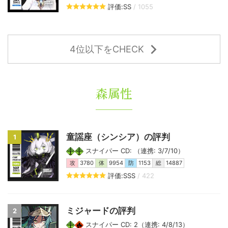
評価:SS
/ 1055
4位以下をCHECK
森属性
童謡座（シンシア）の評判
1
スナイパー CD: （連携: 3/7/10）
攻
3780
体
9954
防
1153
総
14887
評価:SSS
/ 422
ミジャードの評判
2
スナイパー CD: 2（連携: 4/8/13）