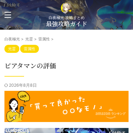
白夜極光 攻略まとめ
最強攻略ガイド
白夜極光
>
光霊
>
雷属性
>
光霊
雷属性
ピアタマンの評価
2026年8月8日