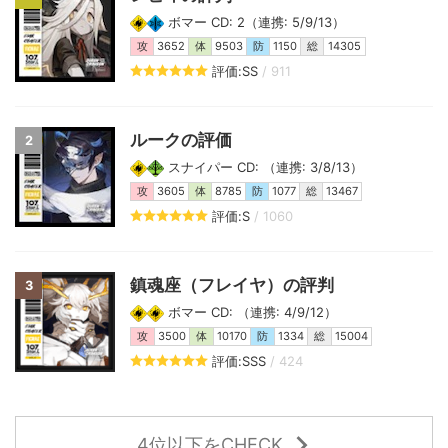
ボマー CD: 2（連携: 5/9/13）
攻
3652
体
9503
防
1150
総
14305
評価:SS
/ 911
ルークの評価
2
スナイパー CD: （連携: 3/8/13）
攻
3605
体
8785
防
1077
総
13467
評価:S
/ 1060
鎮魂座（フレイヤ）の評判
3
ボマー CD: （連携: 4/9/12）
攻
3500
体
10170
防
1334
総
15004
評価:SSS
/ 424
4位以下をCHECK