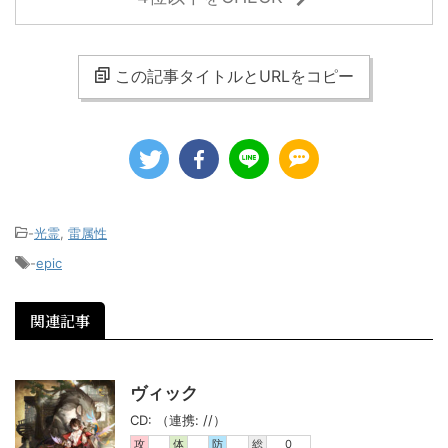
この記事タイトルとURLをコピー
-
光霊
,
雷属性
-
epic
関連記事
ヴィック
CD: （連携: //）
攻
体
防
総
0