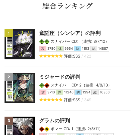
総合ランキング
童謡座（シンシア）の評判
1
スナイパー CD: （連携: 3/7/10）
攻
3780
体
9954
防
1153
総
14887
評価:SSS
/ 422
ミジャードの評判
2
スナイパー CD: 2（連携: 4/8/13）
攻
3716
体
11246
防
1394
総
16356
評価:SSS
/ 349
グラムの評判
3
ボマー CD: 1（連携: 2/8/11）