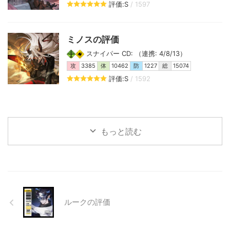
評価:S
/ 1597
ミノスの評価
スナイパー CD: （連携: 4/8/13）
攻
3385
体
10462
防
1227
総
15074
評価:S
/ 1592
もっと読む
ルークの評価