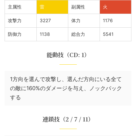
主属性
雷
副属性
火
攻撃力
3227
体力
1176
防御力
1138
総合力
5541
能動技（CD: 1）
1方向を選んで攻撃し、選んだ方向にいる全て
の敵に160%のダメージを与え、ノックバック
する
連鎖技（2 / 7 / 11）