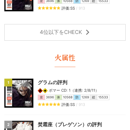
攻
3696
体
10568
防
1269
総
15533
評価:SS
/ 913
4位以下をCHECK
火属性
グラムの評判
1
ボマー CD: 1（連携: 2/8/11）
攻
3696
体
10568
防
1269
総
15533
評価:SS
/ 913
焚霜座（プレゲソン）の評判
2