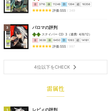
攻
3716
体
11246
防
1394
総
16356
評価:SSS
/ 349
パロマの評判
3
スナイパー CD: 3（連携: 4/8/12）
攻
3638
体
9450
防
1093
総
14181
評価:SSS
/ 997
4位以下をCHECK
雷属性
レビィの評判
1