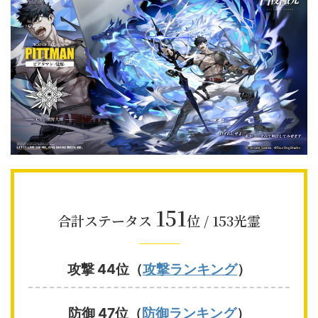
151
合計ステータス
位 / 153光霊
攻撃 44位（
攻撃ランキング
）
防御 47位（
防御ランキング
）