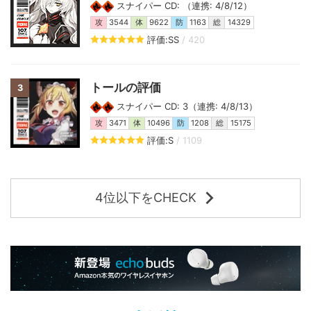
スナイパー CD: （連携: 4/8/12）
攻
3544
体
9622
防
1163
総
14329
評価:SS
/ 420
トールの評価
3
スナイパー CD: 3（連携: 4/8/13）
攻
3471
体
10496
防
1208
総
15175
評価:S
/ 1109
4位以下をCHECK