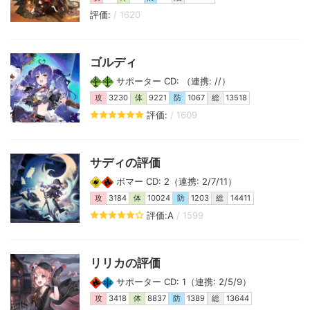
評価:
/ 1620
ゴルディ
サポーター CD: （連携: //）
攻
3230
体
9221
防
1067
総
13518
評価:
/ 1609
サディの評価
ボマー CD: 2（連携: 2/7/11）
攻
3184
体
10024
防
1203
総
14411
評価:A
/ 1599
リリカの評価
サポーター CD: 1（連携: 2/5/9）
攻
3418
体
8837
防
1389
総
13644