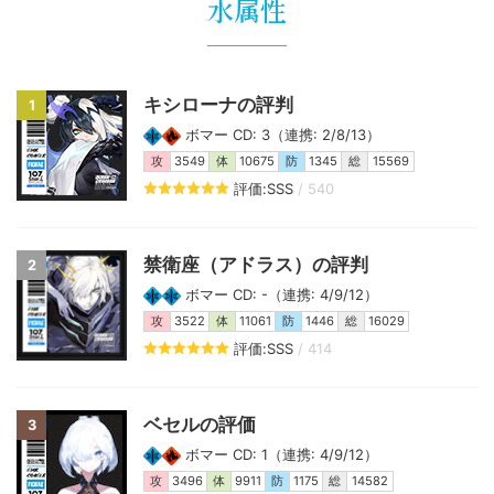
水属性
キシローナの評判
1
ボマー CD: 3（連携: 2/8/13）
攻
3549
体
10675
防
1345
総
15569
評価:SSS
/ 540
禁衛座（アドラス）の評判
2
ボマー CD: -（連携: 4/9/12）
攻
3522
体
11061
防
1446
総
16029
評価:SSS
/ 414
ベセルの評価
3
ボマー CD: 1（連携: 4/9/12）
攻
3496
体
9911
防
1175
総
14582