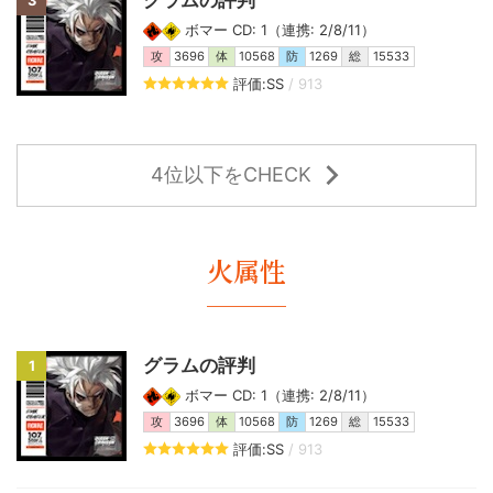
3
ボマー CD: 1（連携: 2/8/11）
攻
3696
体
10568
防
1269
総
15533
評価:SS
/ 913
4位以下をCHECK
火属性
グラムの評判
1
ボマー CD: 1（連携: 2/8/11）
攻
3696
体
10568
防
1269
総
15533
評価:SS
/ 913