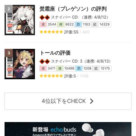
焚霜座（プレゲソン）の評判
2
スナイパー CD: （連携: 4/8/12）
攻
3544
体
9622
防
1163
総
14329
評価:SS
/ 420
トールの評価
3
スナイパー CD: 3（連携: 4/8/13）
攻
3471
体
10496
防
1208
総
15175
評価:S
/ 1109
4位以下をCHECK