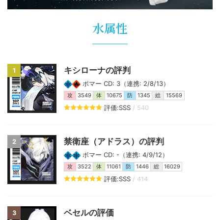
水属性
キシローナの評判
1
ボマー CD: 3（連携: 2/8/13）
攻
3549
体
10675
防
1345
総
15569
評価:SSS
/ 540
禁衛座（アドラス）の評判
2
ボマー CD: -（連携: 4/9/12）
攻
3522
体
11061
防
1446
総
16029
評価:SSS
/ 414
ベセルの評価
3