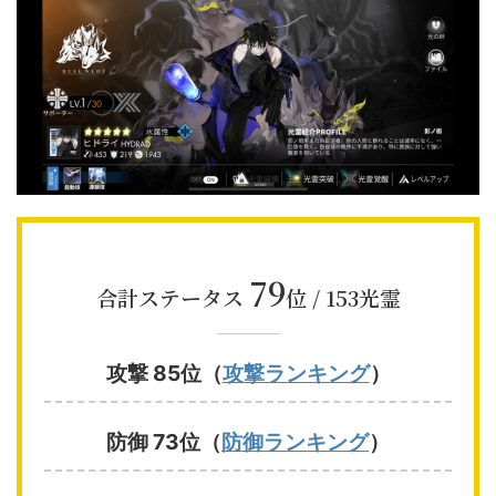
79
合計ステータス
位 / 153光霊
攻撃 85位（
攻撃ランキング
）
防御 73位（
防御ランキング
）