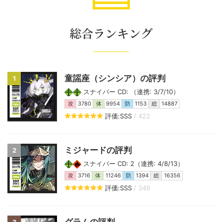
総合ランキング
童謡座（シンシア）の評判
1
スナイパー CD: （連携: 3/7/10）
攻
3780
体
9954
防
1153
総
14887
評価:SSS
/ 422
ミジャードの評判
2
スナイパー CD: 2（連携: 4/8/13）
攻
3716
体
11246
防
1394
総
16356
評価:SSS
/ 349
グラムの評判