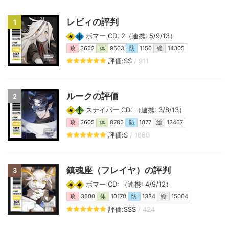
レビィの評判
1
ボマー CD: 2（連携: 5/9/13）
攻
3652
体
9503
防
1150
総
14305
評価:SS
/ 911
ルークの評価
2
スナイパー CD: （連携: 3/8/13）
攻
3605
体
8785
防
1077
総
13467
評価:S
/ 1060
鎮魂座（フレイヤ）の評判
3
ボマー CD: （連携: 4/9/12）
攻
3500
体
10170
防
1334
総
15004
評価:SSS
/ 424