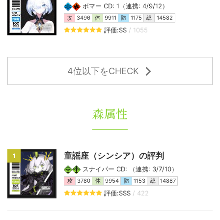
ボマー CD: 1（連携: 4/9/12）
攻
3496
体
9911
防
1175
総
14582
評価:SS
/ 1055
4位以下をCHECK
森属性
童謡座（シンシア）の評判
1
スナイパー CD: （連携: 3/7/10）
攻
3780
体
9954
防
1153
総
14887
評価:SSS
/ 422