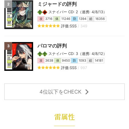
ミジャードの評判
2
スナイパー CD: 2（連携: 4/8/13）
攻
3716
体
11246
防
1394
総
16356
評価:SSS
/ 349
パロマの評判
3
スナイパー CD: 3（連携: 4/8/12）
攻
3638
体
9450
防
1093
総
14181
評価:SSS
/ 997
4位以下をCHECK
雷属性