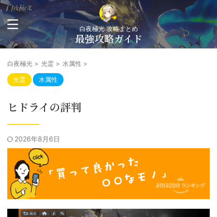
白夜極光 攻略まとめ
最強攻略ガイド
白夜極光
>
光霊
>
水属性
>
光霊
水属性
ヒドライの評判
2026年8月6日