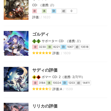
CD: （連携: //）
攻
体
防
総
0
評価:
/ 1620
ゴルディ
サポーター CD: （連携: //）
攻
3230
体
9221
防
1067
総
13518
評価:
/ 1609
サディの評価
ボマー CD: 2（連携: 2/7/11）
攻
3184
体
10024
防
1203
総
14411
評価:A
/ 1599
リリカの評価