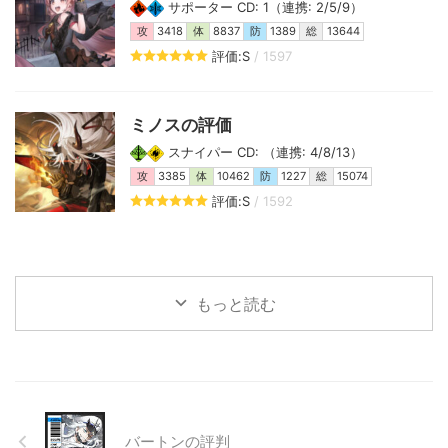
サポーター CD: 1（連携: 2/5/9）
攻
3418
体
8837
防
1389
総
13644
評価:S
/ 1597
ミノスの評価
スナイパー CD: （連携: 4/8/13）
攻
3385
体
10462
防
1227
総
15074
評価:S
/ 1592
もっと読む
バートンの評判