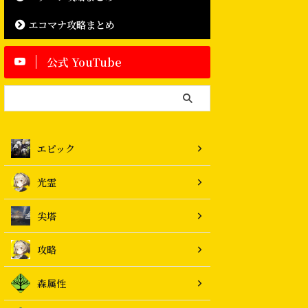
エコマナ攻略まとめ
公式 YouTube
エピック
光霊
尖塔
攻略
森属性