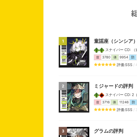
童謡座（シンシア
1
スナイパー CD: （連携
攻
3780
体
9954
防
評価:SSS
/ 
ミジャードの評判
2
スナイパー CD: 2（連
攻
3716
体
11246
防
評価:SSS
/ 
グラムの評判
3