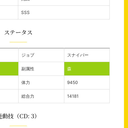
SSS
ステータス
ジョブ
スナイパー
副属性
森
体力
9450
総合力
14181
能動技（CD: 3）