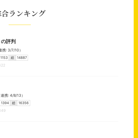
総合ランキング
）の評判
: 3/7/10）
1153
総
14887
422
携: 4/8/13）
1394
総
16356
349