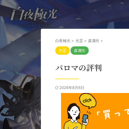
白夜極光
>
光霊
>
森属性
>
光霊
森属性
パロマの評判
2026年8月6日