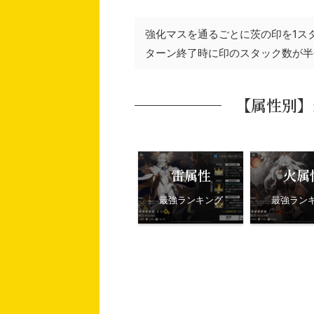
強化マスを通るごとに茨の印を1ス
ターン終了時に印のスタック数が半
【属性別】
雷属性
火属
最強ランキング
最強ラン