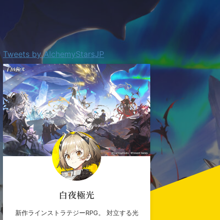
Tweets by AlchemyStarsJP
白夜極光
新作ラインストラテジーRPG。 対立する光