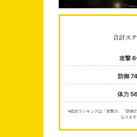
合計ス
攻撃 
防御 7
体力 5
※総合ランキングは「攻撃力」「防御
なります