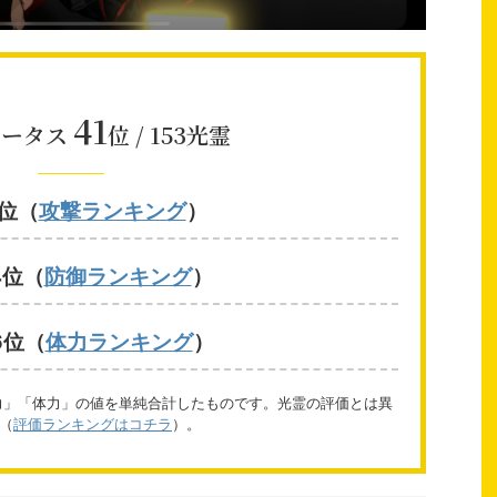
41
テータス
位 / 153光霊
6位（
攻撃ランキング
）
4位（
防御ランキング
）
6位（
体力ランキング
）
力」「体力」の値を単純合計したものです。光霊の評価とは異
（
評価ランキングはコチラ
）。