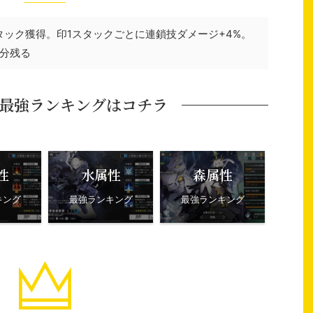
タック獲得。印1スタックごとに連鎖技ダメージ+4%。
分残る
最強ランキングはコチラ
性
水属性
森属性
キング
最強ランキング
最強ランキング