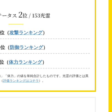
2
テータス
位 / 153光霊
1位（
攻撃ランキング
）
0位（
防御ランキング
）
6位（
体力ランキング
）
力」「体力」の値を単純合計したものです。光霊の評価とは異
（
評価ランキングはコチラ
）。