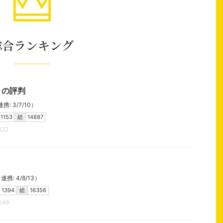
総合ランキング
）の評判
: 3/7/10）
1153
総
14887
422
携: 4/8/13）
1394
総
16356
349