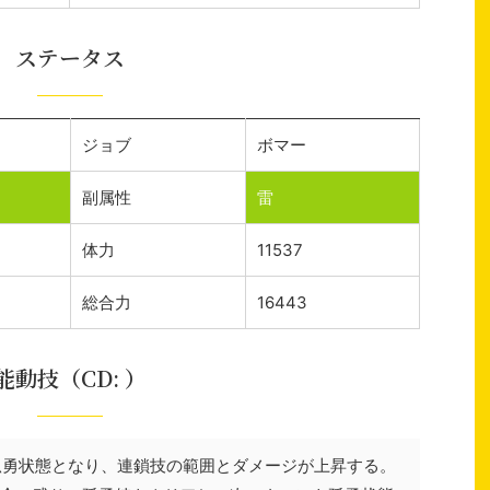
ステータス
ジョブ
ボマー
副属性
雷
体力
11537
総合力
16443
能動技（CD: ）
孤勇状態となり、連鎖技の範囲とダメージが上昇する。