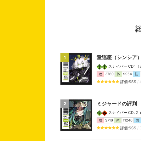
童謡座（シンシア
1
スナイパー CD: （連携
攻
3780
体
9954
防
評価:SSS
/ 
ミジャードの評判
2
スナイパー CD: 2（連
攻
3716
体
11246
防
評価:SSS
/ 