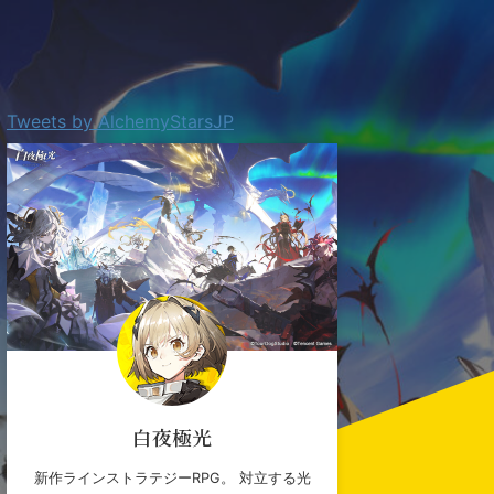
Tweets by AlchemyStarsJP
白夜極光
新作ラインストラテジーRPG。 対立する光