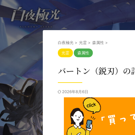
白夜極光
>
光霊
>
森属性
>
光霊
森属性
バートン（鋭刃）の
2026年8月6日