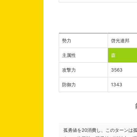
勢力
啓光連邦
主属性
森
攻撃力
3563
防御力
1343
孤勇値を20消費し、このターンは