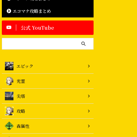
エコマナ攻略まとめ
公式 YouTube
エピック
光霊
尖塔
攻略
森属性