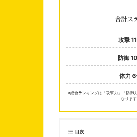
合計ス
攻撃 1
防御 1
体力 
※総合ランキングは「攻撃力」「防御
なります
目次