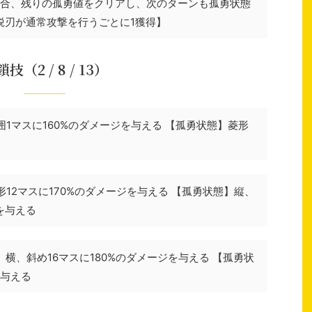
場合、残りの孤勇値をクリアし、次のターンも孤勇状態
鋭刃が通常攻撃を行うごとに1獲得】
技（2 / 8 / 13）
1マスに160%のダメージを与える 【孤勇状態】菱形
12マスに170%のダメージを与える 【孤勇状態】縦、
を与える
横、斜め16マスに180%のダメージを与える 【孤勇状
を与える