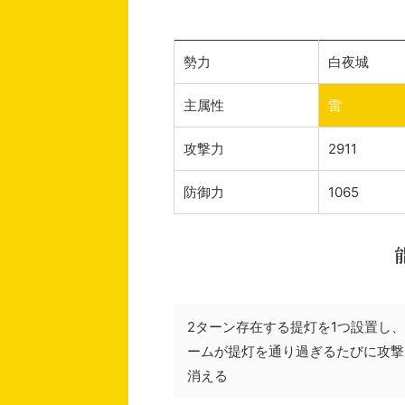
勢力
白夜城
主属性
雷
攻撃力
2911
防御力
1065
2ターン存在する提灯を1つ設置し
ームが提灯を通り過ぎるたびに攻撃
消える