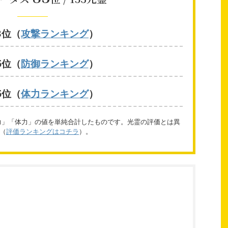
3位（
攻撃ランキング
）
5位（
防御ランキング
）
5位（
体力ランキング
）
力」「体力」の値を単純合計したものです。光霊の評価とは異
（
評価ランキングはコチラ
）。