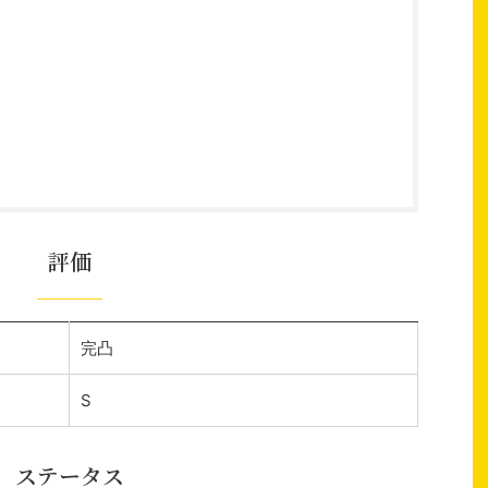
評価
完凸
S
ステータス