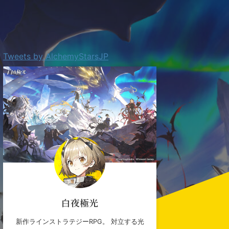
Tweets by AlchemyStarsJP
白夜極光
新作ラインストラテジーRPG。 対立する光