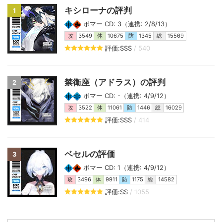
キシローナの評判
1
ボマー CD: 3（連携: 2/8/13）
攻
3549
体
10675
防
1345
総
15569
評価:SSS
/ 540
禁衛座（アドラス）の評判
2
ボマー CD: -（連携: 4/9/12）
攻
3522
体
11061
防
1446
総
16029
評価:SSS
/ 414
ベセルの評価
3
ボマー CD: 1（連携: 4/9/12）
攻
3496
体
9911
防
1175
総
14582
評価:SS
/ 1055