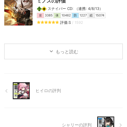
ミノスの評価
スナイパー CD: （連携: 4/8/13）
攻
3385
体
10462
防
1227
総
15074
評価:S
/ 1592
もっと読む
ヒイロの評判
シャリーの評判