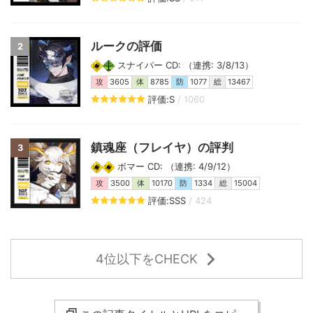
ルークの評価
2
スナイパー CD: （連携: 3/8/13）
攻
3605
体
8785
防
1077
総
13467
評価:S
/ 1060
鎮魂座（フレイヤ）の評判
3
ボマー CD: （連携: 4/9/12）
攻
3500
体
10170
防
1334
総
15004
評価:SSS
/ 424
4位以下をCHECK