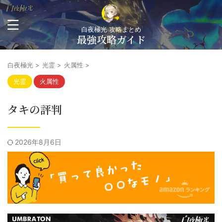
白夜極光 攻略まとめ
最強攻略ガイド
白夜極光
>
光霊
>
火属性
>
光霊
火属性
タキの評判
2026年8月6日