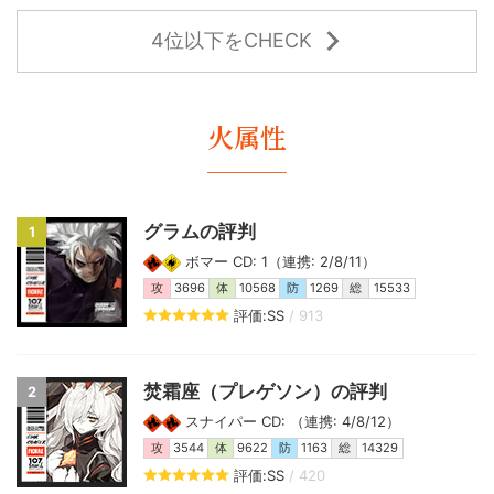
4位以下をCHECK
火属性
グラムの評判
1
ボマー CD: 1（連携: 2/8/11）
攻
3696
体
10568
防
1269
総
15533
評価:SS
/ 913
焚霜座（プレゲソン）の評判
2
スナイパー CD: （連携: 4/8/12）
攻
3544
体
9622
防
1163
総
14329
評価:SS
/ 420