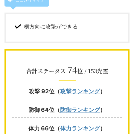
横方向に攻撃ができる
74
合計ステータス
位 / 153光霊
攻撃 92位（
攻撃ランキング
）
防御 64位（
防御ランキング
）
体力 66位（
体力ランキング
）