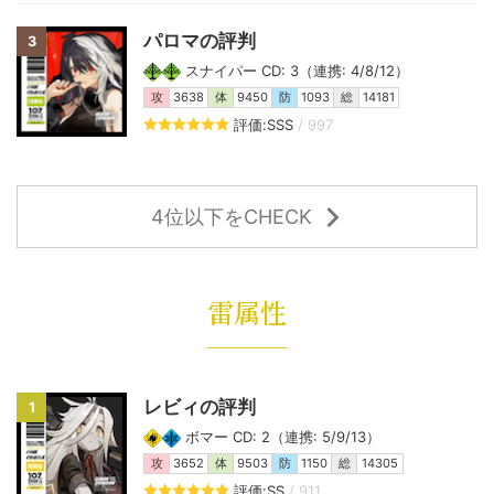
パロマの評判
3
スナイパー CD: 3（連携: 4/8/12）
攻
3638
体
9450
防
1093
総
14181
評価:SSS
/ 997
4位以下をCHECK
雷属性
レビィの評判
1
ボマー CD: 2（連携: 5/9/13）
攻
3652
体
9503
防
1150
総
14305
評価:SS
/ 911