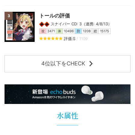
トールの評価
3
スナイパー CD: 3（連携: 4/8/13）
攻
3471
体
10496
防
1208
総
15175
評価:S
/ 1109
4位以下をCHECK
水属性