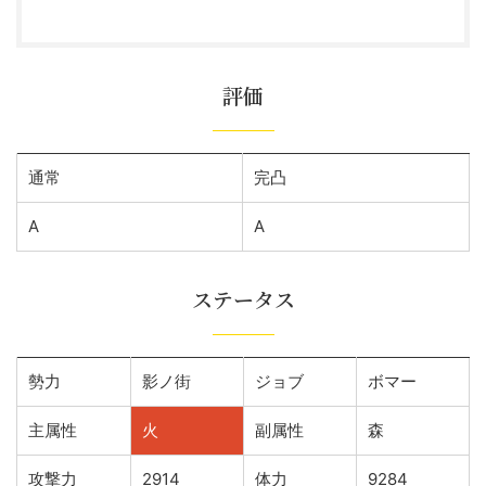
評価
通常
完凸
A
A
ステータス
勢力
影ノ街
ジョブ
ボマー
主属性
火
副属性
森
攻撃力
2914
体力
9284