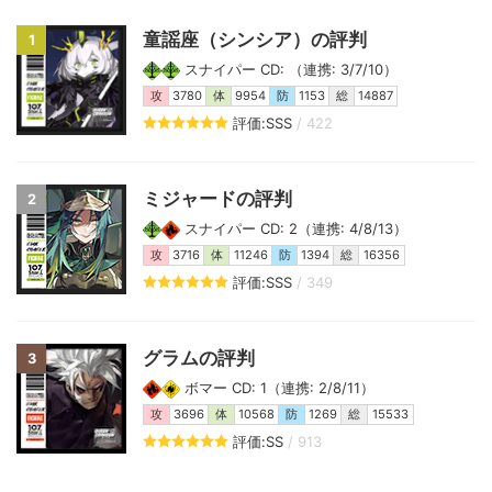
童謡座（シンシア）の評判
1
スナイパー CD: （連携: 3/7/10）
攻
3780
体
9954
防
1153
総
14887
評価:SSS
/ 422
ミジャードの評判
2
スナイパー CD: 2（連携: 4/8/13）
攻
3716
体
11246
防
1394
総
16356
評価:SSS
/ 349
グラムの評判
3
ボマー CD: 1（連携: 2/8/11）
攻
3696
体
10568
防
1269
総
15533
評価:SS
/ 913