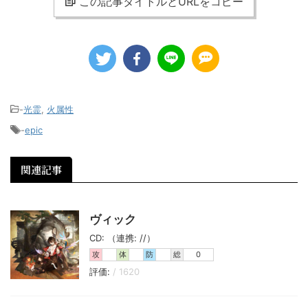
この記事タイトルとURLをコピー
-
光霊
,
火属性
-
epic
関連記事
ヴィック
CD: （連携: //）
攻
体
防
総
0
評価:
/ 1620