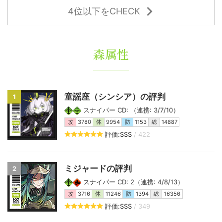
4位以下をCHECK
森属性
童謡座（シンシア）の評判
1
スナイパー CD: （連携: 3/7/10）
攻
3780
体
9954
防
1153
総
14887
評価:SSS
/ 422
ミジャードの評判
2
スナイパー CD: 2（連携: 4/8/13）
攻
3716
体
11246
防
1394
総
16356
評価:SSS
/ 349