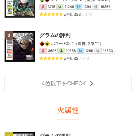
攻
3716
体
11246
防
1394
総
16356
評価:SSS
/ 349
グラムの評判
3
ボマー CD: 1（連携: 2/8/11）
攻
3696
体
10568
防
1269
総
15533
評価:SS
/ 913
4位以下をCHECK
火属性
グラムの評判