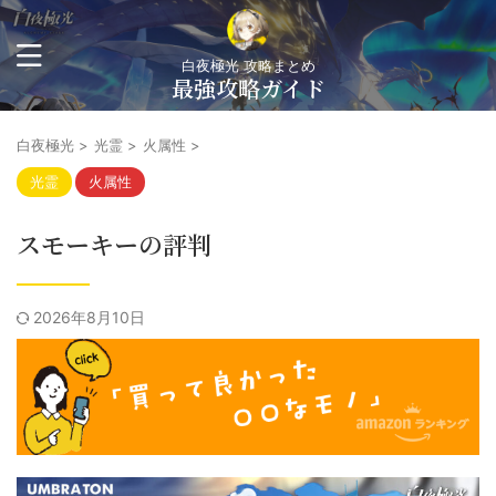
白夜極光 攻略まとめ
最強攻略ガイド
白夜極光
>
光霊
>
火属性
>
光霊
火属性
スモーキーの評判
2026年8月10日