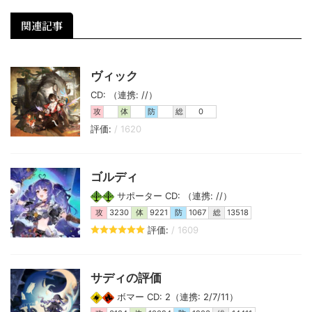
関連記事
ヴィック
CD: （連携: //）
攻
体
防
総
0
評価:
/ 1620
ゴルディ
サポーター CD: （連携: //）
攻
3230
体
9221
防
1067
総
13518
評価:
/ 1609
サディの評価
ボマー CD: 2（連携: 2/7/11）