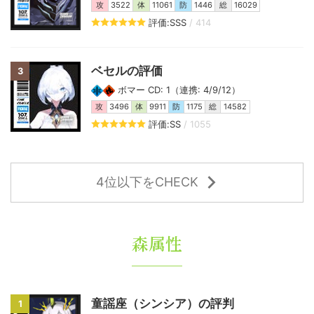
攻
3522
体
11061
防
1446
総
16029
評価:SSS
/ 414
ベセルの評価
3
ボマー CD: 1（連携: 4/9/12）
攻
3496
体
9911
防
1175
総
14582
評価:SS
/ 1055
4位以下をCHECK
森属性
童謡座（シンシア）の評判
1