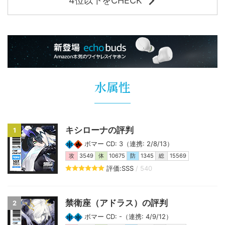
4位以下をCHECK
水属性
キシローナの評判
1
ボマー CD: 3（連携: 2/8/13）
攻
3549
体
10675
防
1345
総
15569
評価:SSS
/ 540
禁衛座（アドラス）の評判
2
ボマー CD: -（連携: 4/9/12）