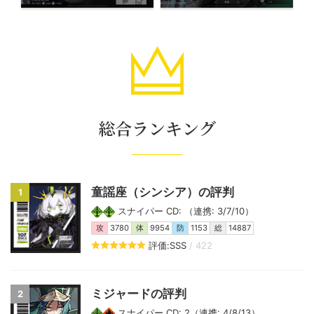
総合ランキング
童謡座（シンシア）の評判
1
スナイパー CD: （連携: 3/7/10）
攻
3780
体
9954
防
1153
総
14887
評価:SSS
/ 422
ミジャードの評判
2
スナイパー CD: 2（連携: 4/8/13）