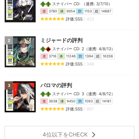
スナイパー CD: （連携: 3/7/10）
攻
3780
体
9954
防
1153
総
14887
評価:SSS
/ 422
ミジャードの評判
2
スナイパー CD: 2（連携: 4/8/13）
攻
3716
体
11246
防
1394
総
16356
評価:SSS
/ 349
パロマの評判
3
スナイパー CD: 3（連携: 4/8/12）
攻
3638
体
9450
防
1093
総
14181
評価:SSS
/ 997
4位以下をCHECK