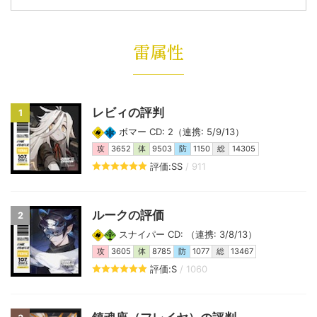
雷属性
レビィの評判
1
ボマー CD: 2（連携: 5/9/13）
攻
3652
体
9503
防
1150
総
14305
評価:SS
/ 911
ルークの評価
2
スナイパー CD: （連携: 3/8/13）
攻
3605
体
8785
防
1077
総
13467
評価:S
/ 1060