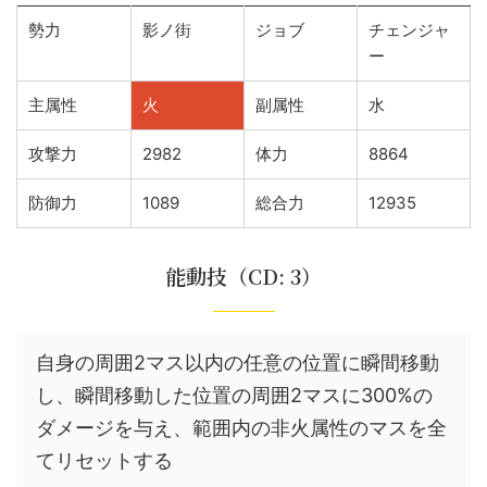
勢力
影ノ街
ジョブ
チェンジャ
ー
主属性
火
副属性
水
攻撃力
2982
体力
8864
防御力
1089
総合力
12935
能動技（CD: 3）
自身の周囲2マス以内の任意の位置に瞬間移動
し、瞬間移動した位置の周囲2マスに300%の
ダメージを与え、範囲内の非火属性のマスを全
てリセットする