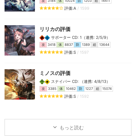
攻
3184
体
10024
防
1203
総
14411
評価:A
/ 1599
リリカの評価
サポーター CD: 1（連携: 2/5/9）
攻
3418
体
8837
防
1389
総
13644
評価:S
/ 1597
ミノスの評価
スナイパー CD: （連携: 4/8/13）
攻
3385
体
10462
防
1227
総
15074
評価:S
/ 1592
もっと読む