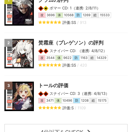
1
ボマー CD: 1（連携: 2/8/11）
攻
3696
体
10568
防
1269
総
15533
評価:SS
/ 913
焚霜座（プレゲソン）の評判
2
スナイパー CD: （連携: 4/8/12）
攻
3544
体
9622
防
1163
総
14329
評価:SS
/ 420
トールの評価
3
スナイパー CD: 3（連携: 4/8/13）
攻
3471
体
10496
防
1208
総
15175
評価:S
/ 1109