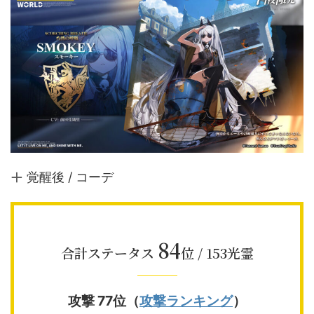
覚醒後 / コーデ
84
合計ステータス
位 / 153光霊
攻撃 77位（
攻撃ランキング
）