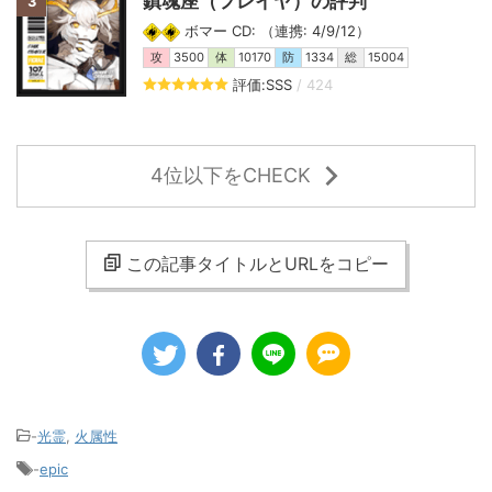
鎮魂座（フレイヤ）の評判
3
ボマー CD: （連携: 4/9/12）
攻
3500
体
10170
防
1334
総
15004
評価:SSS
/ 424
4位以下をCHECK
この記事タイトルとURLをコピー
-
光霊
,
火属性
-
epic