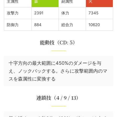
主属性
森
副属性
火
攻撃力
2391
体力
7345
防御力
884
総合力
10620
能動技（CD: 5）
十字方向の最大範囲に450%のダメージを与
え、ノックバックする。さらに攻撃範囲内のマ
スを森属性に変換する
連鎖技（4 / 9 / 13）