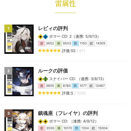
雷属性
レビィの評判
1
ボマー CD: 2（連携: 5/9/13）
攻
3652
体
9503
防
1150
総
14305
評価:SS
/ 911
ルークの評価
2
スナイパー CD: （連携: 3/8/13）
攻
3605
体
8785
防
1077
総
13467
評価:S
/ 1060
鎮魂座（フレイヤ）の評判
3
ボマー CD: （連携: 4/9/12）
攻
3500
体
10170
防
1334
総
15004