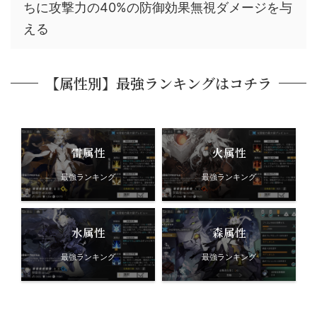
ちに攻撃力の40%の防御効果無視ダメージを与
える
【属性別】最強ランキングはコチラ
雷属性
火属性
最強ランキング
最強ランキング
水属性
森属性
最強ランキング
最強ランキング