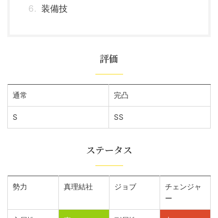
装備技
評価
通常
完凸
S
SS
ステータス
勢力
真理結社
ジョブ
チェンジャ
ー