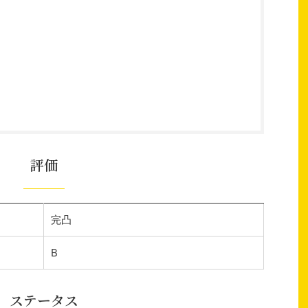
評価
完凸
B
ステータス