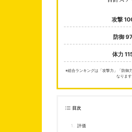
攻撃 1
防御 9
体力 1
※総合ランキングは「攻撃力」「防御
なります
目次
評価