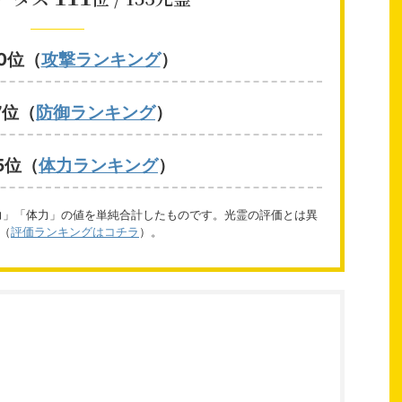
00位（
攻撃ランキング
）
7位（
防御ランキング
）
15位（
体力ランキング
）
力」「体力」の値を単純合計したものです。光霊の評価とは異
（
評価ランキングはコチラ
）。