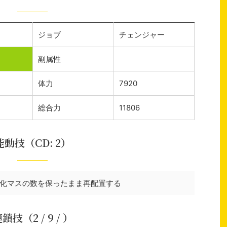
ジョブ
チェンジャー
副属性
体力
7920
総合力
11806
能動技（CD: 2）
化マスの数を保ったまま再配置する
鎖技（2 / 9 / ）