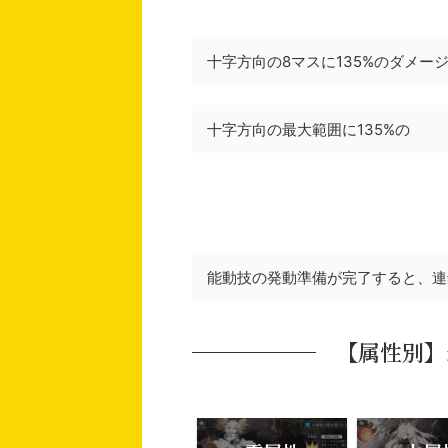
十字方向の8マスに135%のダメー
十字方向の最大範囲に135%の
能動技の発動準備が完了すると、連
【属性別】