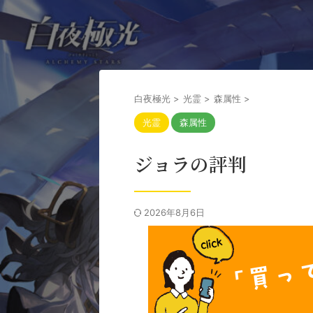
白夜極光
>
光霊
>
森属性
>
光霊
森属性
ジョラの評判
2026年8月6日