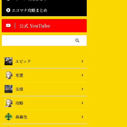
エコマナ攻略まとめ
公式 YouTube
エピック
光霊
尖塔
攻略
森属性