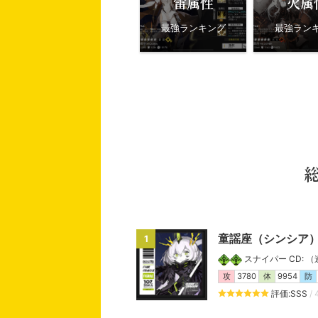
雷属性
火属
最強ランキング
最強ラン
童謡座（シンシア
1
スナイパー CD: （連携
攻
3780
体
9954
防
評価:SSS
/ 