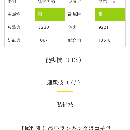
勢力
無勢力者
ジョブ
サポーター
主属性
森
副属性
森
攻撃力
3230
体力
9221
防御力
1067
総合力
13518
能動技（CD: ）
連鎖技（ / / ）
装備技
【属性別】最強ランキングはコチラ