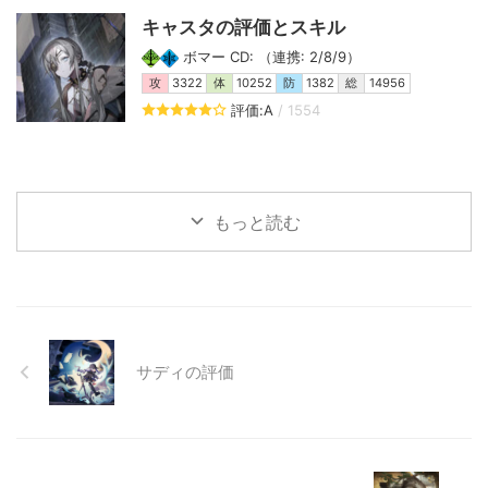
キャスタの評価とスキル
ボマー CD: （連携: 2/8/9）
攻
3322
体
10252
防
1382
総
14956
評価:A
/ 1554
もっと読む
サディの評価