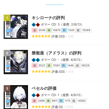
キシローナの評判
1
ボマー CD: 3（連携: 2/8/13）
攻
3549
体
10675
防
1345
総
15569
評価:SSS
/ 540
禁衛座（アドラス）の評判
2
ボマー CD: -（連携: 4/9/12）
攻
3522
体
11061
防
1446
総
16029
評価:SSS
/ 414
ベセルの評価
3
ボマー CD: 1（連携: 4/9/12）
攻
3496
体
9911
防
1175
総
14582
評価:SS
/ 1055