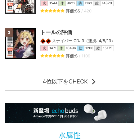
攻
3544
体
9622
防
1163
総
14329
評価:SS
/ 420
トールの評価
3
スナイパー CD: 3（連携: 4/8/13）
攻
3471
体
10496
防
1208
総
15175
評価:S
/ 1109
4位以下をCHECK
水属性