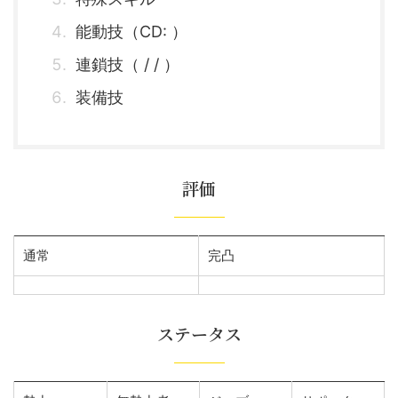
能動技（CD: ）
連鎖技（ / / ）
装備技
評価
通常
完凸
ステータス