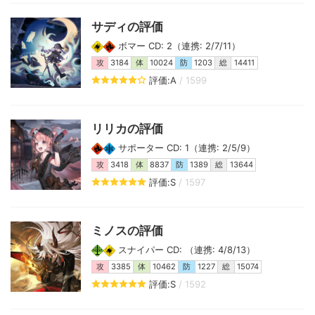
サディの評価
ボマー CD: 2（連携: 2/7/11）
攻
3184
体
10024
防
1203
総
14411
評価:A
/ 1599
リリカの評価
サポーター CD: 1（連携: 2/5/9）
攻
3418
体
8837
防
1389
総
13644
評価:S
/ 1597
ミノスの評価
スナイパー CD: （連携: 4/8/13）
攻
3385
体
10462
防
1227
総
15074
評価:S
/ 1592