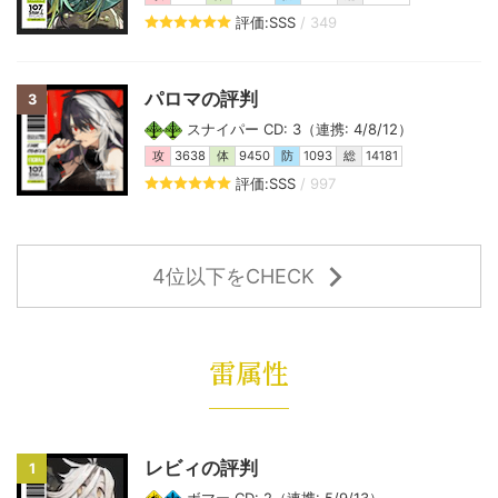
評価:SSS
/ 349
パロマの評判
3
スナイパー CD: 3（連携: 4/8/12）
攻
3638
体
9450
防
1093
総
14181
評価:SSS
/ 997
4位以下をCHECK
雷属性
レビィの評判
1
ボマー CD: 2（連携: 5/9/13）