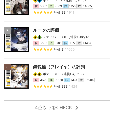
攻
3652
体
9503
防
1150
総
14305
評価:SS
/ 911
ルークの評価
2
スナイパー CD: （連携: 3/8/13）
攻
3605
体
8785
防
1077
総
13467
評価:S
/ 1060
鎮魂座（フレイヤ）の評判
3
ボマー CD: （連携: 4/9/12）
攻
3500
体
10170
防
1334
総
15004
評価:SSS
/ 424
4位以下をCHECK