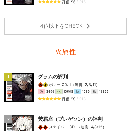
評価:SS
/ 913
4位以下をCHECK
火属性
グラムの評判
1
ボマー CD: 1（連携: 2/8/11）
攻
3696
体
10568
防
1269
総
15533
評価:SS
/ 913
焚霜座（プレゲソン）の評判
2
スナイパー CD: （連携: 4/8/12）