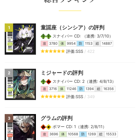
童謡座（シンシア）の評判
1
スナイパー CD: （連携: 3/7/10）
攻
3780
体
9954
防
1153
総
14887
評価:SSS
/ 422
ミジャードの評判
2
スナイパー CD: 2（連携: 4/8/13）
攻
3716
体
11246
防
1394
総
16356
評価:SSS
/ 349
グラムの評判
3
ボマー CD: 1（連携: 2/8/11）
攻
3696
体
10568
防
1269
総
15533