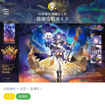
白夜極光 攻略まとめ
最強攻略ガイド
白夜極光
>
光霊
>
森属性
>
光霊
森属性