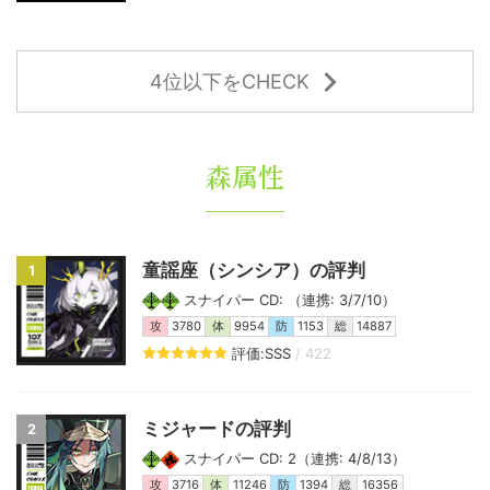
4位以下をCHECK
森属性
童謡座（シンシア）の評判
1
スナイパー CD: （連携: 3/7/10）
攻
3780
体
9954
防
1153
総
14887
評価:SSS
/ 422
ミジャードの評判
2
スナイパー CD: 2（連携: 4/8/13）
攻
3716
体
11246
防
1394
総
16356