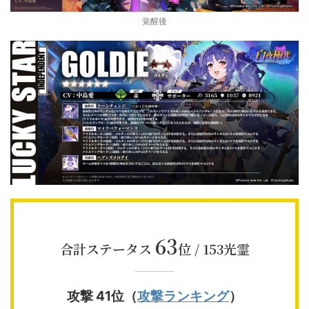
覚醒後
63
合計ステータス
位 / 153光霊
攻撃 41位（
攻撃ランキング
）