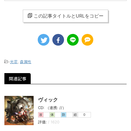
この記事タイトルとURLをコピー
-
光霊
,
森属性
関連記事
ヴィック
CD: （連携: //）
攻
体
防
総
0
評価:
/ 1620