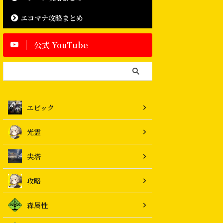
エコマナ攻略まとめ
公式 YouTube
エピック
光霊
尖塔
攻略
森属性