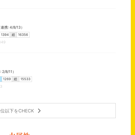
携: 4/8/13）
1394
総
16356
349
2/8/11）
1269
総
15533
13
4位以下をCHECK