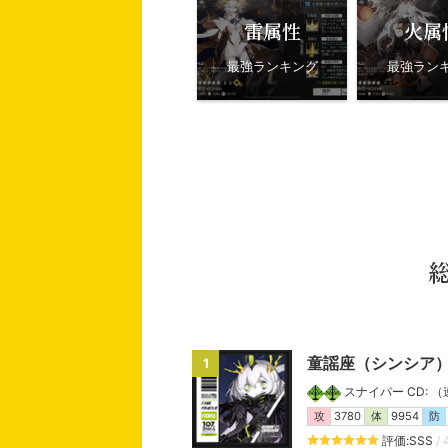
雷属性
火属
最強ランキング
最強ラン
童謡座（シンシア
1
スナイパー CD: （連携
攻
3780
体
9954
防
評価:SSS
/ 