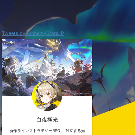
Tweets by AlchemyStarsJP
白夜極光
新作ラインストラテジーRPG。 対立する光