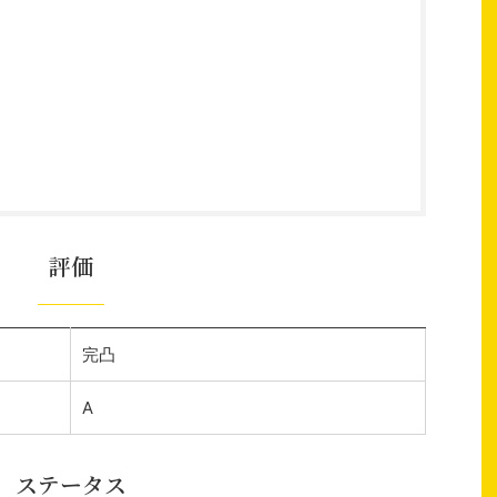
評価
完凸
A
ステータス