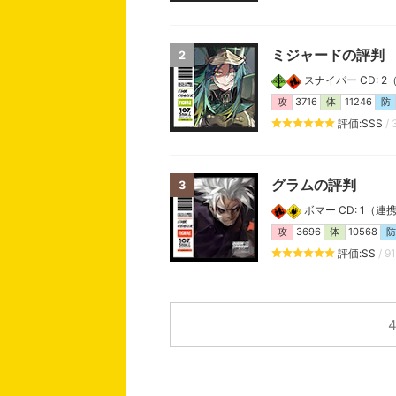
ミジャードの評判
2
スナイパー CD: 2（連
攻
3716
体
11246
防
評価:SSS
/ 
グラムの評判
3
ボマー CD: 1（連携: 
攻
3696
体
10568
防
評価:SS
/ 9