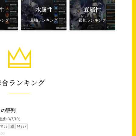
性
水属性
森属性
キング
最強ランキング
最強ランキング
総合ランキング
）の評判
: 3/7/10）
1153
総
14887
422