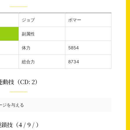
ジョブ
ボマー
副属性
体力
5854
総合力
8734
能動技（CD: 2）
ージを与える
鎖技（4 / 9 / ）