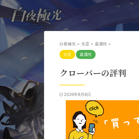
白夜極光
>
光霊
>
森属性
>
光霊
森属性
クローバーの評判
2026年8月8日