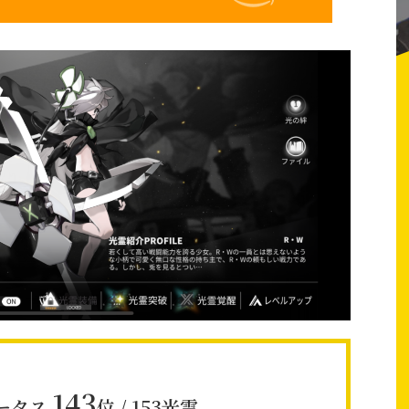
143
ータス
位 / 153光霊