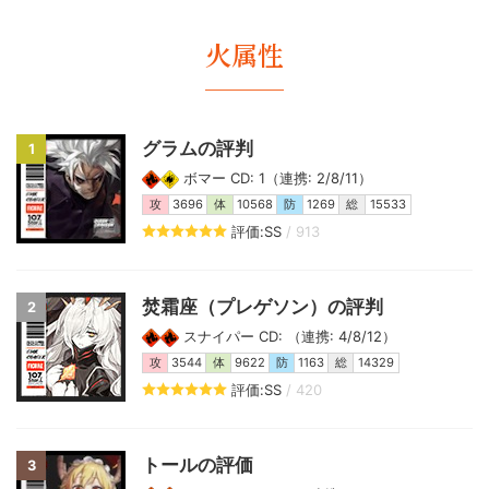
火属性
グラムの評判
1
ボマー CD: 1（連携: 2/8/11）
攻
3696
体
10568
防
1269
総
15533
評価:SS
/ 913
焚霜座（プレゲソン）の評判
2
スナイパー CD: （連携: 4/8/12）
攻
3544
体
9622
防
1163
総
14329
評価:SS
/ 420
トールの評価
3