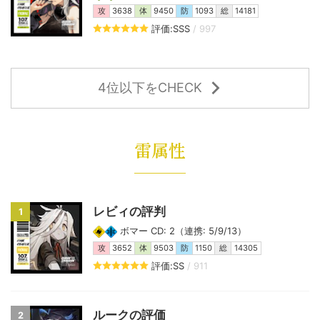
攻
3638
体
9450
防
1093
総
14181
評価:SSS
/ 997
4位以下をCHECK
雷属性
レビィの評判
1
ボマー CD: 2（連携: 5/9/13）
攻
3652
体
9503
防
1150
総
14305
評価:SS
/ 911
ルークの評価
2