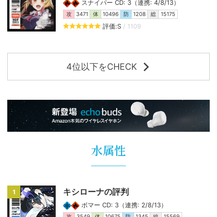
スナイパー CD: 3（連携: 4/8/13）
攻
3471
体
10496
防
1208
総
15175
評価:S
/ 1109
4位以下をCHECK
水属性
キシローナの評判
1
ボマー CD: 3（連携: 2/8/13）
攻
3549
体
10675
防
1345
総
15569