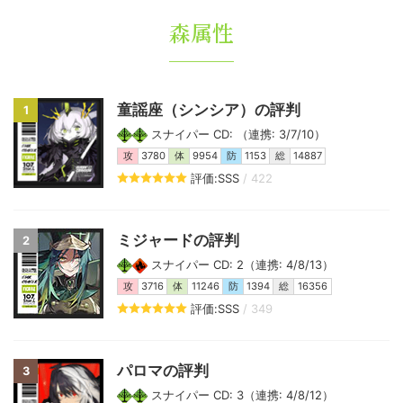
森属性
童謡座（シンシア）の評判
1
スナイパー CD: （連携: 3/7/10）
攻
3780
体
9954
防
1153
総
14887
評価:SSS
/ 422
ミジャードの評判
2
スナイパー CD: 2（連携: 4/8/13）
攻
3716
体
11246
防
1394
総
16356
評価:SSS
/ 349
パロマの評判
3
スナイパー CD: 3（連携: 4/8/12）