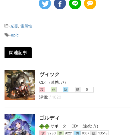
-
光霊
,
雷属性
-
epic
関連記事
ヴィック
CD: （連携: //）
攻
体
防
総
0
評価:
/ 1620
ゴルディ
サポーター CD: （連携: //）
攻
3230
体
9221
防
1067
総
13518