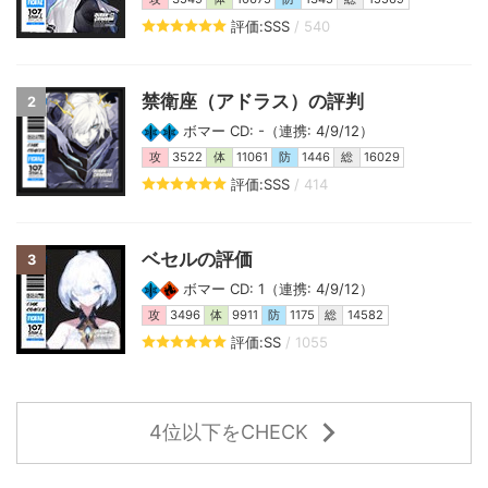
評価:SSS
/ 540
禁衛座（アドラス）の評判
2
ボマー CD: -（連携: 4/9/12）
攻
3522
体
11061
防
1446
総
16029
評価:SSS
/ 414
ベセルの評価
3
ボマー CD: 1（連携: 4/9/12）
攻
3496
体
9911
防
1175
総
14582
評価:SS
/ 1055
4位以下をCHECK