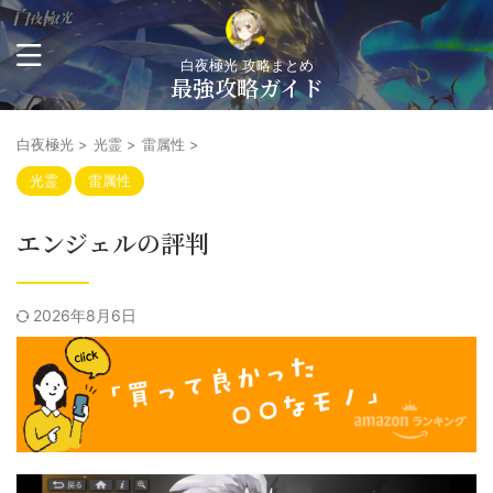
白夜極光 攻略まとめ
最強攻略ガイド
白夜極光
>
光霊
>
雷属性
>
光霊
雷属性
エンジェルの評判
2026年8月6日