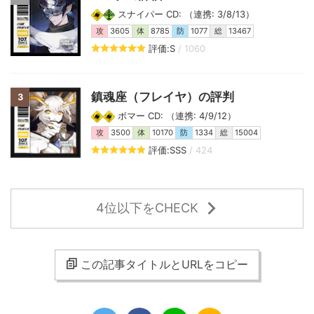
スナイパー CD: （連携: 3/8/13）
攻
3605
体
8785
防
1077
総
13467
評価:S
/ 1060
鎮魂座（フレイヤ）の評判
3
ボマー CD: （連携: 4/9/12）
攻
3500
体
10170
防
1334
総
15004
評価:SSS
/ 424
4位以下をCHECK
この記事タイトルとURLをコピー