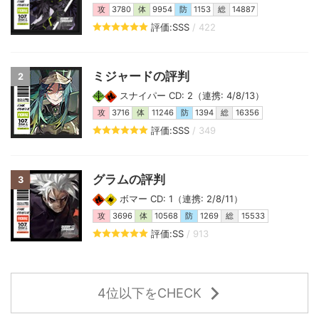
攻
3780
体
9954
防
1153
総
14887
評価:SSS
/ 422
ミジャードの評判
2
スナイパー CD: 2（連携: 4/8/13）
攻
3716
体
11246
防
1394
総
16356
評価:SSS
/ 349
グラムの評判
3
ボマー CD: 1（連携: 2/8/11）
攻
3696
体
10568
防
1269
総
15533
評価:SS
/ 913
4位以下をCHECK