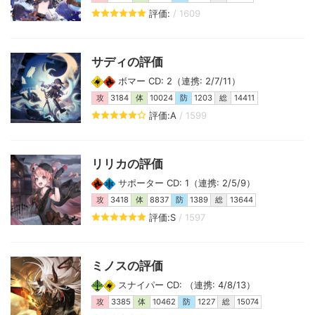
評価:
/ 1609
サディの評価
ボマー CD: 2（連携: 2/7/11）
攻
3184
体
10024
防
1203
総
14411
評価:A
/ 1599
リリカの評価
サポーター CD: 1（連携: 2/5/9）
攻
3418
体
8837
防
1389
総
13644
評価:S
/ 1597
ミノスの評価
スナイパー CD: （連携: 4/8/13）
攻
3385
体
10462
防
1227
総
15074