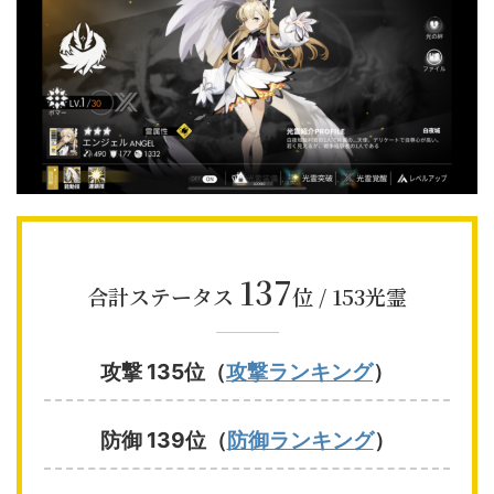
137
合計ステータス
位 / 153光霊
攻撃 135位（
攻撃ランキング
）
防御 139位（
防御ランキング
）