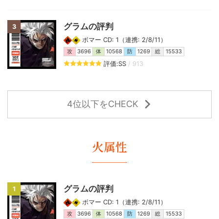
グラムの評判
3
ボマー CD: 1（連携: 2/8/11）
攻
3696
体
10568
防
1269
総
15533
評価:SS
/ 913
4位以下をCHECK
火属性
グラムの評判
1
ボマー CD: 1（連携: 2/8/11）
攻
3696
体
10568
防
1269
総
15533