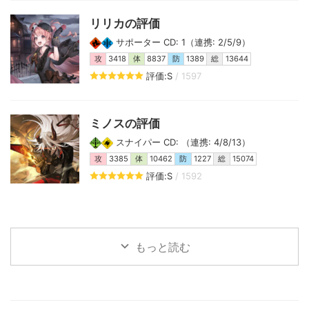
リリカの評価
サポーター CD: 1（連携: 2/5/9）
攻
3418
体
8837
防
1389
総
13644
評価:S
/ 1597
ミノスの評価
スナイパー CD: （連携: 4/8/13）
攻
3385
体
10462
防
1227
総
15074
評価:S
/ 1592
もっと読む