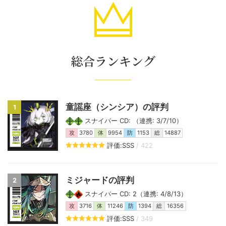
総合ランキング
童謡座（シンシア）の評判
1
スナイパー CD: （連携: 3/7/10）
攻
3780
体
9954
防
1153
総
14887
評価:SSS
/ 422
ミジャードの評判
2
スナイパー CD: 2（連携: 4/8/13）
攻
3716
体
11246
防
1394
総
16356
評価:SSS
/ 349