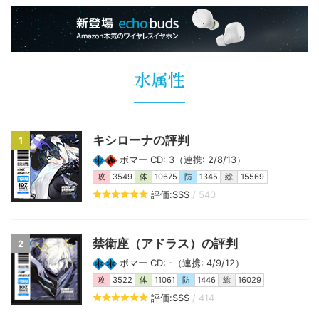
水属性
キシローナの評判
1
ボマー CD: 3（連携: 2/8/13）
攻
3549
体
10675
防
1345
総
15569
評価:SSS
/ 540
禁衛座（アドラス）の評判
2
ボマー CD: -（連携: 4/9/12）
攻
3522
体
11061
防
1446
総
16029
評価:SSS
/ 414