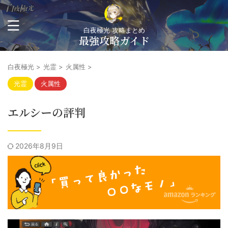
白夜極光 攻略まとめ
最強攻略ガイド
白夜極光
>
光霊
>
火属性
>
光霊
火属性
エルシーの評判
2026年8月9日