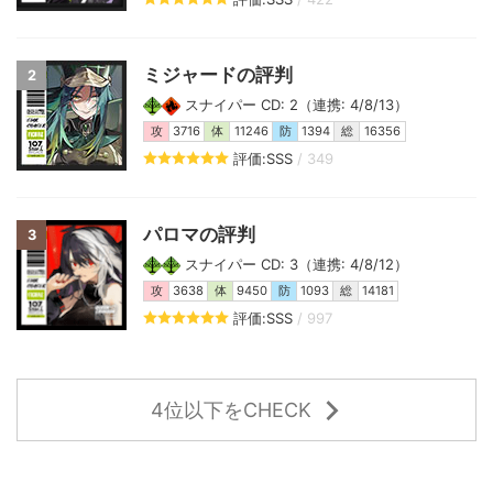
ミジャードの評判
2
スナイパー CD: 2（連携: 4/8/13）
攻
3716
体
11246
防
1394
総
16356
評価:SSS
/ 349
パロマの評判
3
スナイパー CD: 3（連携: 4/8/12）
攻
3638
体
9450
防
1093
総
14181
評価:SSS
/ 997
4位以下をCHECK