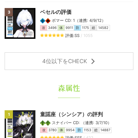
ベセルの評価
3
ボマー CD: 1（連携: 4/9/12）
攻
3496
体
9911
防
1175
総
14582
評価:SS
/ 1055
4位以下をCHECK
森属性
童謡座（シンシア）の評判
1
スナイパー CD: （連携: 3/7/10）
攻
3780
体
9954
防
1153
総
14887
評価:SSS
/ 422