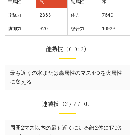
主属性
火
副属性
水
攻撃力
2363
体力
7640
防御力
920
総合力
10923
能動技（CD: 2）
最も近くの水または森属性のマス4つを火属性
に変える
連鎖技（3 / 7 / 10）
周囲2マス以内の最も近くにいる敵2体に170%