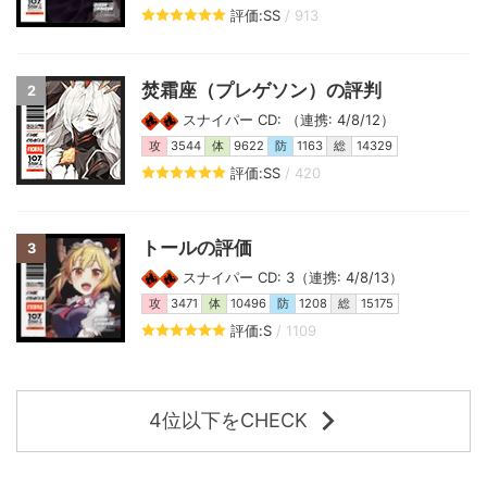
評価:SS
/ 913
焚霜座（プレゲソン）の評判
2
スナイパー CD: （連携: 4/8/12）
攻
3544
体
9622
防
1163
総
14329
評価:SS
/ 420
トールの評価
3
スナイパー CD: 3（連携: 4/8/13）
攻
3471
体
10496
防
1208
総
15175
評価:S
/ 1109
4位以下をCHECK