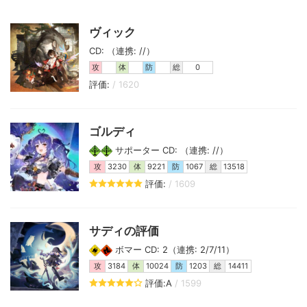
ヴィック
CD: （連携: //）
攻
体
防
総
0
評価:
/ 1620
ゴルディ
サポーター CD: （連携: //）
攻
3230
体
9221
防
1067
総
13518
評価:
/ 1609
サディの評価
ボマー CD: 2（連携: 2/7/11）
攻
3184
体
10024
防
1203
総
14411
評価:A
/ 1599