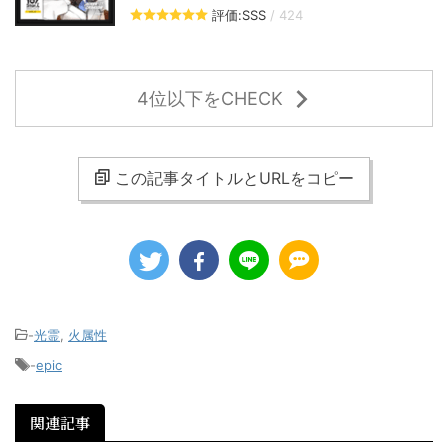
評価:SSS
/ 424
4位以下をCHECK
この記事タイトルとURLをコピー
-
光霊
,
火属性
-
epic
関連記事