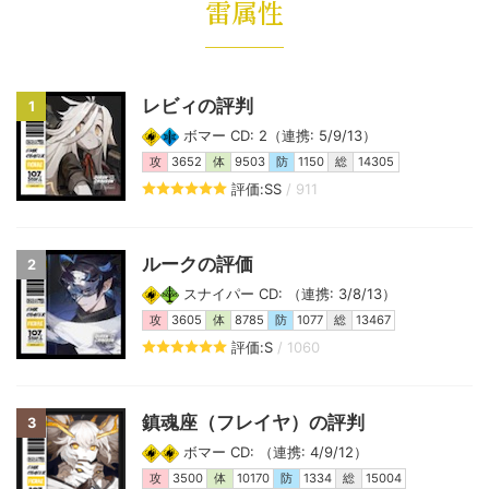
雷属性
レビィの評判
1
ボマー CD: 2（連携: 5/9/13）
攻
3652
体
9503
防
1150
総
14305
評価:SS
/ 911
ルークの評価
2
スナイパー CD: （連携: 3/8/13）
攻
3605
体
8785
防
1077
総
13467
評価:S
/ 1060
鎮魂座（フレイヤ）の評判
3
ボマー CD: （連携: 4/9/12）
攻
3500
体
10170
防
1334
総
15004