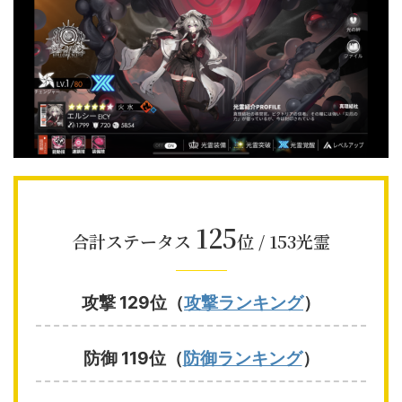
125
合計ステータス
位 / 153光霊
攻撃 129位（
攻撃ランキング
）
防御 119位（
防御ランキング
）