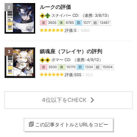
ルークの評価
2
スナイパー CD: （連携: 3/8/13）
攻
3605
体
8785
防
1077
総
13467
評価:S
/ 1060
鎮魂座（フレイヤ）の評判
3
ボマー CD: （連携: 4/9/12）
攻
3500
体
10170
防
1334
総
15004
評価:SSS
/ 424
4位以下をCHECK
この記事タイトルとURLをコピー