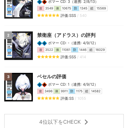
ボマー CD: 3（連携: 2/8/13）
攻
3549
体
10675
防
1345
総
15569
評価:SSS
/ 540
禁衛座（アドラス）の評判
2
ボマー CD: -（連携: 4/9/12）
攻
3522
体
11061
防
1446
総
16029
評価:SSS
/ 414
ベセルの評価
3
ボマー CD: 1（連携: 4/9/12）
攻
3496
体
9911
防
1175
総
14582
評価:SS
/ 1055
4位以下をCHECK