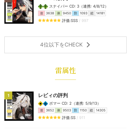
スナイパー CD: 3（連携: 4/8/12）
攻
3638
体
9450
防
1093
総
14181
評価:SSS
/ 997
4位以下をCHECK
雷属性
レビィの評判
1
ボマー CD: 2（連携: 5/9/13）
攻
3652
体
9503
防
1150
総
14305
評価:SS
/ 911