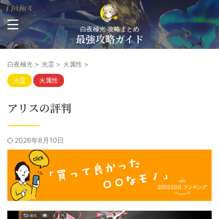
白夜極光 攻略まとめ
最強攻略ガイド
白夜極光
>
光霊
>
火属性
>
光霊
火属性
アリスの評判
2026年8月10日