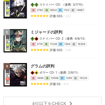
スナイパー CD: （連携: 3/7/10）
攻
3780
体
9954
防
1153
総
14887
評価:SSS
/ 422
ミジャードの評判
2
スナイパー CD: 2（連携: 4/8/13）
攻
3716
体
11246
防
1394
総
16356
評価:SSS
/ 349
グラムの評判
3
ボマー CD: 1（連携: 2/8/11）
攻
3696
体
10568
防
1269
総
15533
評価:SS
/ 913
4位以下をCHECK