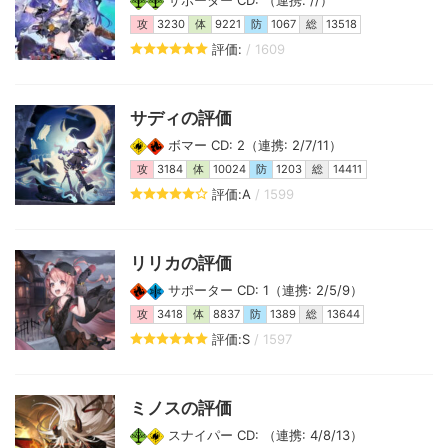
攻
3230
体
9221
防
1067
総
13518
評価:
/ 1609
サディの評価
ボマー CD: 2（連携: 2/7/11）
攻
3184
体
10024
防
1203
総
14411
評価:A
/ 1599
リリカの評価
サポーター CD: 1（連携: 2/5/9）
攻
3418
体
8837
防
1389
総
13644
評価:S
/ 1597
ミノスの評価
スナイパー CD: （連携: 4/8/13）