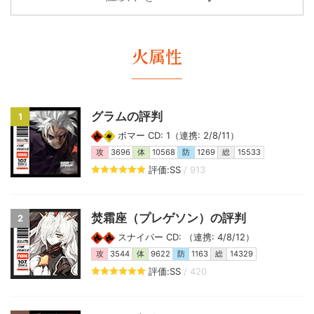
火属性
グラムの評判
1
ボマー CD: 1（連携: 2/8/11）
攻
3696
体
10568
防
1269
総
15533
評価:SS
/ 913
焚霜座（プレゲソン）の評判
2
スナイパー CD: （連携: 4/8/12）
攻
3544
体
9622
防
1163
総
14329
評価:SS
/ 420