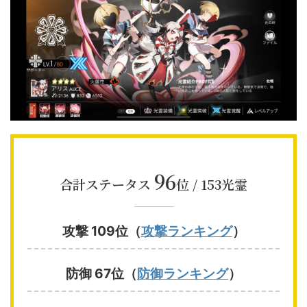
96
合計ステータス
位 / 153光霊
攻撃 109位（
攻撃ランキング
）
防御 67位（
防御ランキング
）