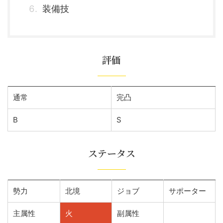
装備技
評価
通常
完凸
B
S
ステータス
勢力
北境
ジョブ
サポーター
主属性
火
副属性