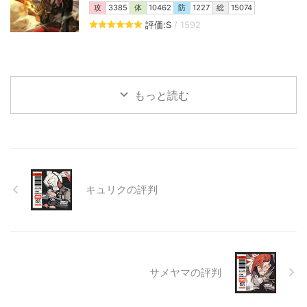
攻
3385
体
10462
防
1227
総
15074
評価:S
/ 1592
もっと読む
キュリクの評判
サメヤマの評判