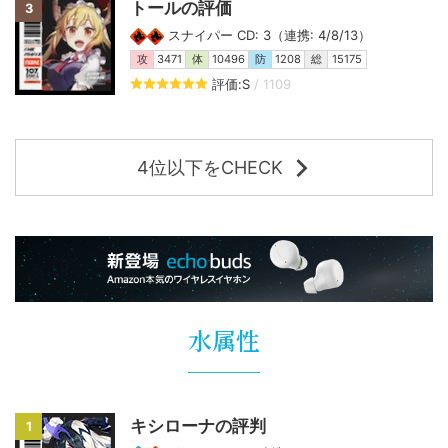
トールの評価
3
スナイパー CD: 3（連携: 4/8/13）
攻
3471
体
10496
防
1208
総
15175
評価:S
/ 1109
4位以下をCHECK
水属性
キシローナの評判
1