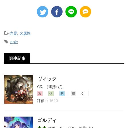
-
光霊
,
火属性
-
epic
関連記事
ヴィック
CD: （連携: //）
攻
体
防
総
0
評価:
/ 1620
ゴルディ
サポーター CD: （連携: //）