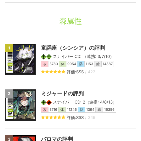
森属性
童謡座（シンシア）の評判
1
スナイパー CD: （連携: 3/7/10）
攻
3780
体
9954
防
1153
総
14887
評価:SSS
/ 422
ミジャードの評判
2
スナイパー CD: 2（連携: 4/8/13）
攻
3716
体
11246
防
1394
総
16356
評価:SSS
/ 349
パロマの評判
3