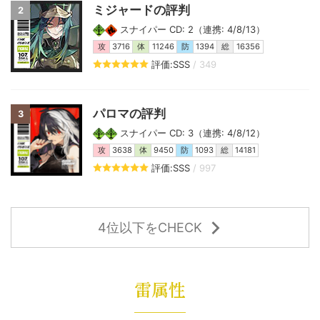
ミジャードの評判
2
スナイパー CD: 2（連携: 4/8/13）
攻
3716
体
11246
防
1394
総
16356
評価:SSS
/ 349
パロマの評判
3
スナイパー CD: 3（連携: 4/8/12）
攻
3638
体
9450
防
1093
総
14181
評価:SSS
/ 997
4位以下をCHECK
雷属性