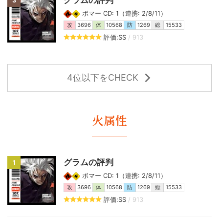
3
ボマー CD: 1（連携: 2/8/11）
攻
3696
体
10568
防
1269
総
15533
評価:SS
/ 913
4位以下をCHECK
火属性
グラムの評判
1
ボマー CD: 1（連携: 2/8/11）
攻
3696
体
10568
防
1269
総
15533
評価:SS
/ 913