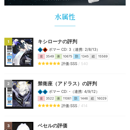
水属性
キシローナの評判
1
ボマー CD: 3（連携: 2/8/13）
攻
3549
体
10675
防
1345
総
15569
評価:SSS
/ 540
禁衛座（アドラス）の評判
2
ボマー CD: -（連携: 4/9/12）
攻
3522
体
11061
防
1446
総
16029
評価:SSS
/ 414
ベセルの評価
3