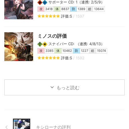
サポーター CD: 1（連携: 2/5/9）
攻
3418
体
8837
防
1389
総
13644
評価:S
/ 1597
ミノスの評価
スナイパー CD: （連携: 4/8/13）
攻
3385
体
10462
防
1227
総
15074
評価:S
/ 1592
もっと読む
キシローナの評判