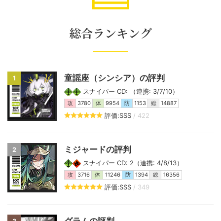
総合ランキング
童謡座（シンシア）の評判
1
スナイパー CD: （連携: 3/7/10）
攻
3780
体
9954
防
1153
総
14887
評価:SSS
/ 422
ミジャードの評判
2
スナイパー CD: 2（連携: 4/8/13）
攻
3716
体
11246
防
1394
総
16356
評価:SSS
/ 349
グラムの評判