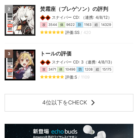
焚霜座（プレゲソン）の評判
2
スナイパー CD: （連携: 4/8/12）
攻
3544
体
9622
防
1163
総
14329
評価:SS
/ 420
トールの評価
3
スナイパー CD: 3（連携: 4/8/13）
攻
3471
体
10496
防
1208
総
15175
評価:S
/ 1109
4位以下をCHECK