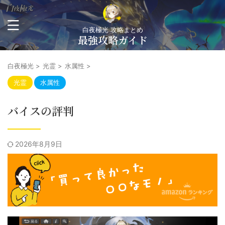
白夜極光 攻略まとめ
最強攻略ガイド
白夜極光
>
光霊
>
水属性
>
光霊
水属性
バイスの評判
2026年8月9日