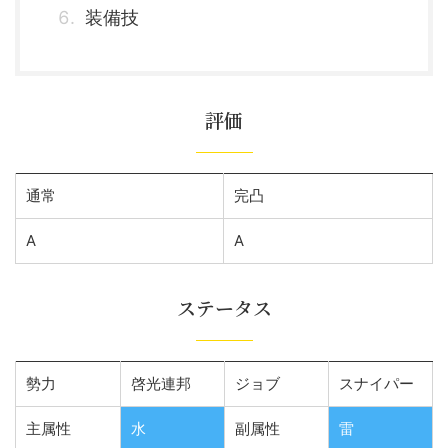
装備技
評価
通常
完凸
A
A
ステータス
勢力
啓光連邦
ジョブ
スナイパー
主属性
水
副属性
雷