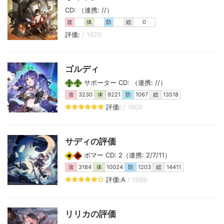
CD: （連携: //）
攻
体
防
総
0
評価:
/ 1620
ゴルディ
サポーター CD: （連携: //）
攻
3230
体
9221
防
1067
総
13518
評価:
/ 1609
サディの評価
ボマー CD: 2（連携: 2/7/11）
攻
3184
体
10024
防
1203
総
14411
評価:A
/ 1599
リリカの評価