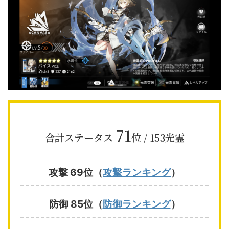
71
合計ステータス
位 / 153光霊
攻撃 69位（
攻撃ランキング
）
防御 85位（
防御ランキング
）