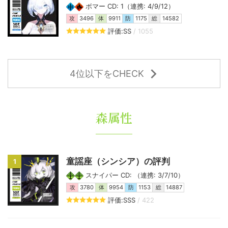
ボマー CD: 1（連携: 4/9/12）
攻
3496
体
9911
防
1175
総
14582
評価:SS
/ 1055
4位以下をCHECK
森属性
童謡座（シンシア）の評判
1
スナイパー CD: （連携: 3/7/10）
攻
3780
体
9954
防
1153
総
14887
評価:SSS
/ 422